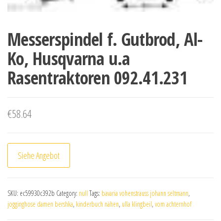
Messerspindel f. Gutbrod, Al-
Ko, Husqvarna u.a
Rasentraktoren 092.41.231
€
58.64
Siehe Angebot
SKU:
ec59930c392b
Category:
null
Tags:
bavaria vohenstrauss johann seltmann
,
jogginghose damen bershka
,
kinderbuch nähen
,
ulla klingbeil
,
vom achternhof