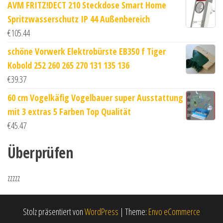
AVM FRITZ!DECT 210 Steckdose Smart Home
Spritzwasserschutz IP 44 Außenbereich
€
105.44
schöne Vorwerk Elektrobürste EB350 f Tiger
Kobold 252 260 265 270 131 135 136
€
39.37
60 cm Vogelkäfig Vogelbauer super Ausstattung
mit 3 extras 5 Farben Top Qualität
€
45.47
Überprüfen
zzzzz
Stolz präsentiert von
WordPress
|
Theme:
Envo eCommerce