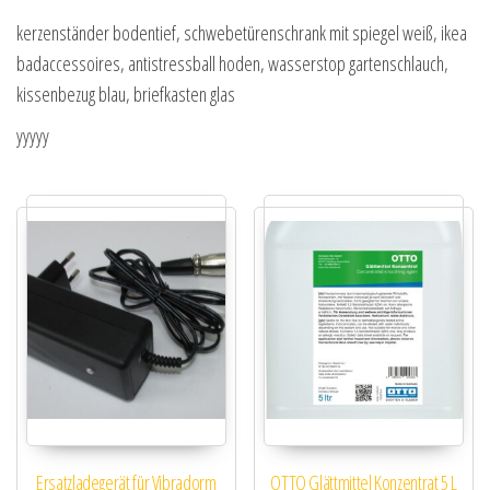
kerzenständer bodentief, schwebetürenschrank mit spiegel weiß, ikea
badaccessoires, antistressball hoden, wasserstop gartenschlauch,
kissenbezug blau, briefkasten glas
yyyyy
Ersatzladegerät für Vibradorm
OTTO Glättmittel Konzentrat 5 L