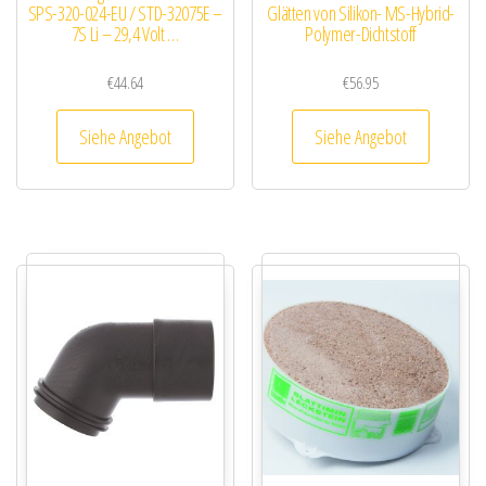
SPS-320-024-EU / STD-32075E –
Glätten von Silikon- MS-Hybrid-
7S Li – 29,4 Volt …
Polymer-Dichtstoff
€
44.64
€
56.95
Siehe Angebot
Siehe Angebot