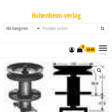
Hohenheim-verlag
0
€0.00
Menü