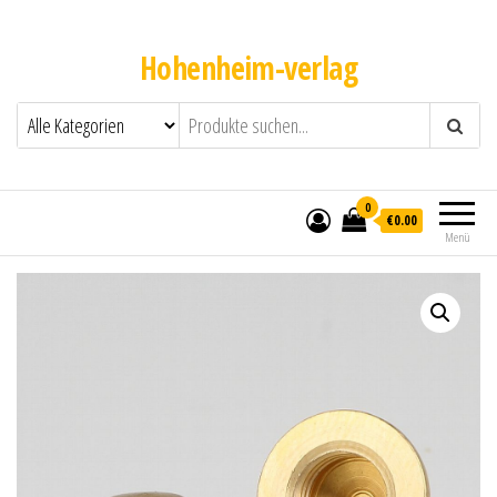
Hohenheim-verlag
0
€0.00
Menü