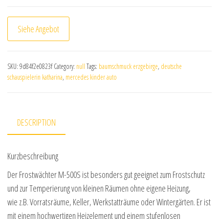
Siehe Angebot
SKU:
9d84f2e0823f
Category:
null
Tags:
baumschmuck erzgebirge
,
deutsche
schauspielerin katharina
,
mercedes kinder auto
DESCRIPTION
Kurzbeschreibung
Der Frostwächter M-500S ist besonders gut geeignet zum Frostschutz
und zur Temperierung von kleinen Räumen ohne eigene Heizung,
wie z.B. Vorratsräume, Keller, Werkstatträume oder Wintergärten. Er ist
mit einem hochwertigen Heizelement und einem stufenlosen