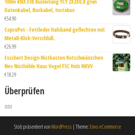
100m KNX EIB Busleitung YCY 2X2X0,8 grün
Datenkabel, Buskabel, Instabus
€
54.90
CopcoPet - Fettleder Halsband geflochten mit
Metall-Klick-Verschluß.
€
26.99
Esschert Design Nistkasten Rotschwänzchen
Nes Nisthöhle Haus Vogel FSC Holz NKVV
€
18.29
Überprüfen
zzzzz
Stolz präsentiert von
WordPress
|
Theme:
Envo eCommerce