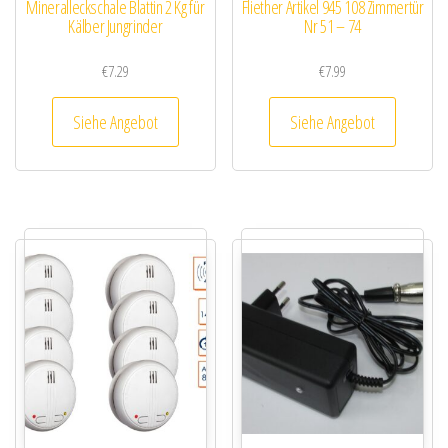
Mineralleckschale Blattin 2 Kg für
Fliether Artikel 945 108 Zimmertür
Kälber Jungrinder
Nr 51 – 74
€
7.29
€
7.99
Siehe Angebot
Siehe Angebot