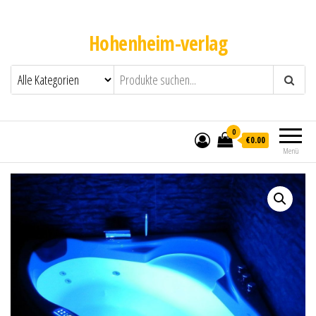
Hohenheim-verlag
0
€0.00
Menü