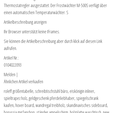
Thermostatregler ausgestattet. Der Frostwächter M-500S verfügt über
einen automatischen Temperaturwächter. S
Artikelbeschreibung anzeigen
Ihr Browser unterstützt keine IFrames.
Sie können die Artikelbeschreibung aber durch klick auf diesen Link
aufrufen.
Artikel Nr.:
0104022093
Melden |
Ähnlichen Artikel verkaufen
roleff größentabelle, schreibtischstuhl büro, eiskönigin inliner,
spieltrapez holz, geldgeschenk pferdeliebhaber, spiegelschrank
kaufen, hover board, wandregal treibholz, skandinavisches sideboard,
borussia mg fanshop, ständer ampelschirm, holzplatte waschtisch, new