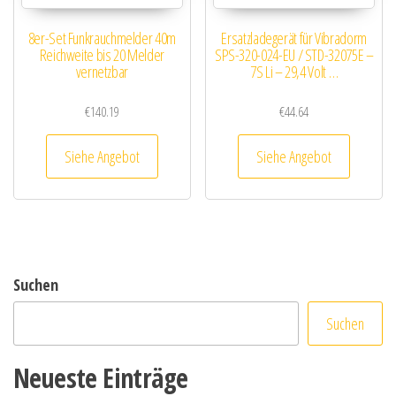
8er-Set Funkrauchmelder 40m
Ersatzladegerät für Vibradorm
Reichweite bis 20 Melder
SPS-320-024-EU / STD-32075E –
vernetzbar
7S Li – 29,4 Volt …
€
140.19
€
44.64
Siehe Angebot
Siehe Angebot
Suchen
Suchen
Neueste Einträge