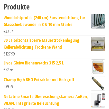
Produkte
Winddichtprofile (240 cm) Bürstendichtung für
Glasschiebewände in 8 & 10 mm Stärke
€
33.07
30 L Horizontalsperre Mauertrockenlegung
Kellerabdichtung Trockene Wand
€
127.99
Livos Gleivo Bienenwachs 315 2,5 L
€
72.56
Champ High BHO Extraktor mit Holzgriff
€
39.99
Netatmo Smarte Überwachungskamera Außen,
WLAN, Integrierte Beleuchtung