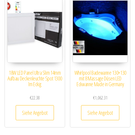
18W LED Panel Ultra Slim 14mm
Whirlpool Badewanne 130×130
Aufbau Deckenleuchte Spot 1300
mit 8 Massage Düsen LED
lm Eckig
Eckwanne Made in Germany
€
22.38
€
1,062.31
Siehe Angebot
Siehe Angebot