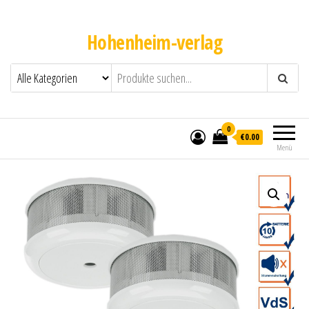
Hohenheim-verlag
0
€0.00
Menü