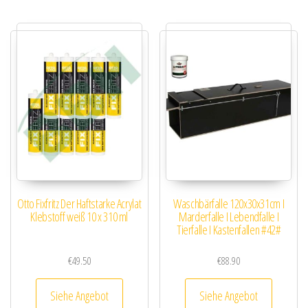
Otto Fixfritz Der Haftstarke Acrylat
Waschbärfalle 120x30x31cm I
Klebstoff weiß 10 x 310 ml
Marderfalle I Lebendfalle I
Tierfalle I Kastenfallen #42#
€
49.50
€
88.90
Siehe Angebot
Siehe Angebot