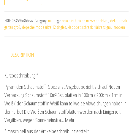
SKU:
03459bc8dda7
Category:
null
Tags:
couchtisch eiche massiv edelstahl
,
deko frosch
garten groß
,
depeche mode ultra 12 singles
,
klappbett schrank
,
türkranz grau modern
DESCRIPTION
Kurzbeschreibung *
Pyramiden Schaumstoff- Spezialist Angebot bezieht sich auf Neuen
Verpackung Schaumstoff 10m² 5st. platten in 100cm x 200cm x 1cm in
Weiß ( der Schaumstoff in Weiß kann teilweise Abweichungen haben in
der Farbe) Die Weißen Schaumstoffplatten werden nach Einigerzeit
Vergilben, wegen Sonneneinstra… Mehr
* maschinell aus der Artikelbeschreibung erstellt