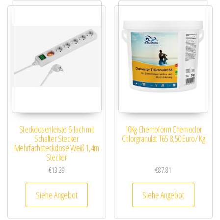
Steckdosenleiste 6-fach mit
10Kg Chemoform Chemoclor
Schalter Stecker
Chlorgranulat T65 8,50 Euro/ Kg
Mehrfachsteckdose Weiß 1,4m
Stecker
€
13.39
€
87.81
Siehe Angebot
Siehe Angebot