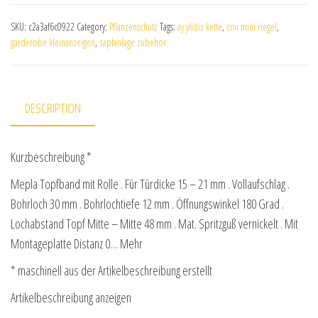
SKU:
c2a3af6c0922
Category:
Pflanzenschutz
Tags:
ay yildiz kette
,
cini mini riegel
,
garderobe kleinanzeigen
,
zapfanlage zubehör
DESCRIPTION
Kurzbeschreibung *
Mepla Topfband mit Rolle . Für Türdicke 15 – 21 mm . Vollaufschlag .
Bohrloch 30 mm . Bohrlochtiefe 12 mm . Öffnungswinkel 180 Grad .
Lochabstand Topf Mitte – Mitte 48 mm . Mat. Spritzguß vernickelt . Mit
Montageplatte Distanz 0… Mehr
* maschinell aus der Artikelbeschreibung erstellt
Artikelbeschreibung anzeigen