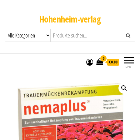
Hohenheim-verlag
0
€0.00
Menü