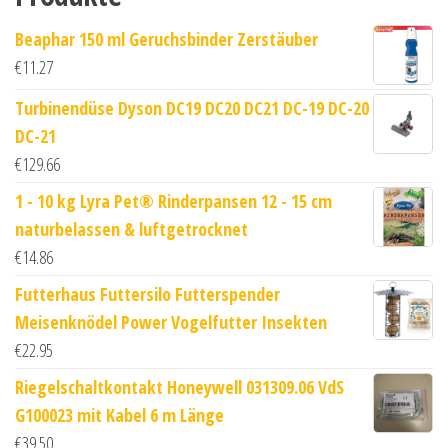
Beaphar 150 ml Geruchsbinder Zerstäuber
€
11.27
Turbinendüse Dyson DC19 DC20 DC21 DC-19 DC-20
DC-21
€
129.66
1 - 10 kg Lyra Pet® Rinderpansen 12 - 15 cm
naturbelassen & luftgetrocknet
€
14.86
Futterhaus Futtersilo Futterspender
Meisenknödel Power Vogelfutter Insekten
€
22.95
Riegelschaltkontakt Honeywell 031309.06 VdS
G100023 mit Kabel 6 m Länge
€
39.50