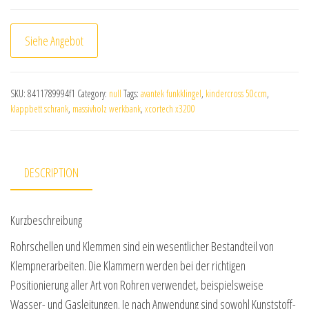
Siehe Angebot
SKU:
8411789994f1
Category:
null
Tags:
avantek funkklingel
,
kindercross 50ccm
,
klappbett schrank
,
massivholz werkbank
,
xcortech x3200
DESCRIPTION
Kurzbeschreibung
Rohrschellen und Klemmen sind ein wesentlicher Bestandteil von
Klempnerarbeiten. Die Klammern werden bei der richtigen
Positionierung aller Art von Rohren verwendet, beispielsweise
Wasser- und Gasleitungen. Je nach Anwendung sind sowohl Kunststoff-