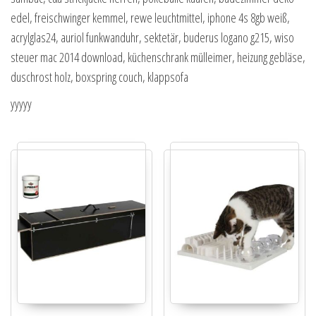
edel, freischwinger kemmel, rewe leuchtmittel, iphone 4s 8gb weiß,
acrylglas24, auriol funkwanduhr, sektetär, buderus logano g215, wiso
steuer mac 2014 download, küchenschrank mülleimer, heizung gebläse,
duschrost holz, boxspring couch, klappsofa
yyyyy