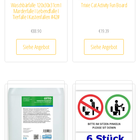
Waschbärfalle 120x30x31cm I
Trixie Cat Activity Fun Board
Marderfalle I Lebendfalle I
Tierfalle I Kastenfallen #42#
€
88.90
€
19.39
Siehe Angebot
Siehe Angebot