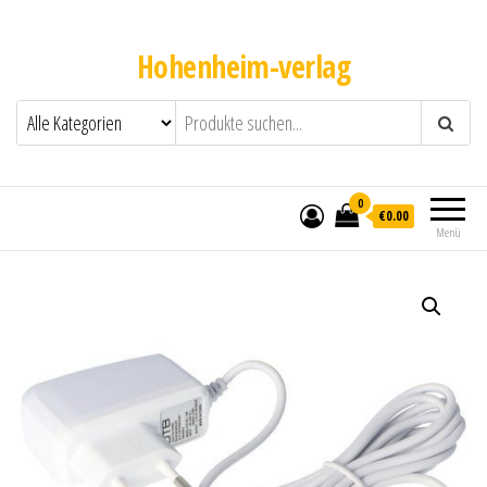
Hohenheim-verlag
0
€0.00
Menü