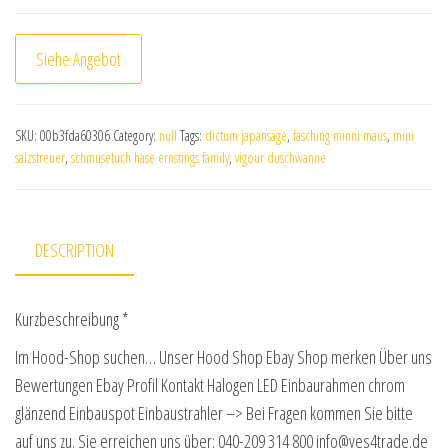
Siehe Angebot
SKU:
00b3fda60306
Category:
null
Tags:
dictum japansäge
,
fasching minni maus
,
mini
salzstreuer
,
schmusetuch hase ernstings family
,
vigour duschwanne
DESCRIPTION
Kurzbeschreibung *
Im Hood-Shop suchen… Unser Hood Shop Ebay Shop merken Über uns
Bewertungen Ebay Profil Kontakt Halogen LED Einbaurahmen chrom
glänzend Einbauspot Einbaustrahler –> Bei Fragen kommen Sie bitte
auf uns zu. Sie erreichen uns über: 040-209 314 800 info@yes4trade.de