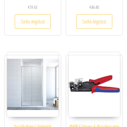
€
19.63
€
46.40
Siehe Angebot
Siehe Angebot
Duschkabine Schiebetür
KNIPEX Universal-Abisolierzange