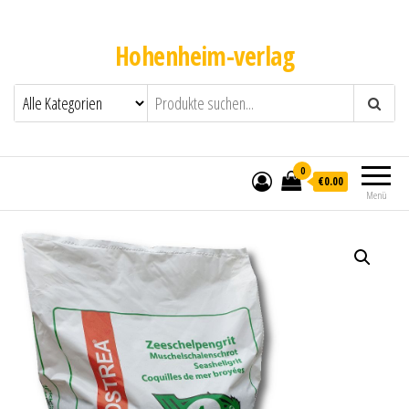
Hohenheim-verlag
0
€0.00
Menü