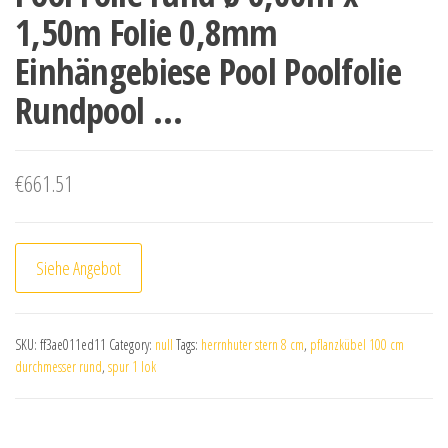
1,50m Folie 0,8mm
Einhängebiese Pool Poolfolie
Rundpool …
€
661.51
Siehe Angebot
SKU:
ff3ae011ed11
Category:
null
Tags:
herrnhuter stern 8 cm
,
pflanzkübel 100 cm
durchmesser rund
,
spur 1 lok