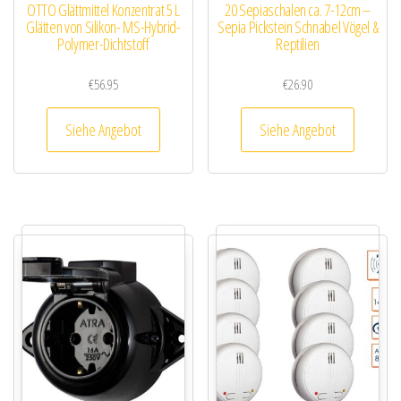
OTTO Glättmittel Konzentrat 5 L
20 Sepiaschalen ca. 7-12cm –
Glätten von Silikon- MS-Hybrid-
Sepia Pickstein Schnabel Vögel &
Polymer-Dichtstoff
Reptilien
€
56.95
€
26.90
Siehe Angebot
Siehe Angebot