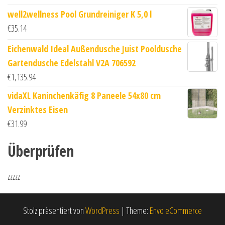
well2wellness Pool Grundreiniger K 5,0 l
€
35.14
Eichenwald Ideal Außendusche Juist Pooldusche
Gartendusche Edelstahl V2A 706592
€
1,135.94
vidaXL Kaninchenkäfig 8 Paneele 54x80 cm
Verzinktes Eisen
€
31.99
Überprüfen
zzzzz
Stolz präsentiert von
WordPress
|
Theme:
Envo eCommerce