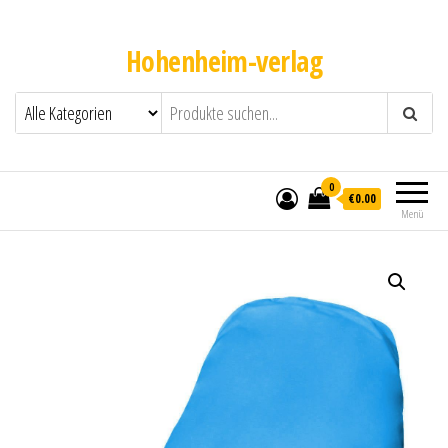
Hohenheim-verlag
0
€0.00
Menü