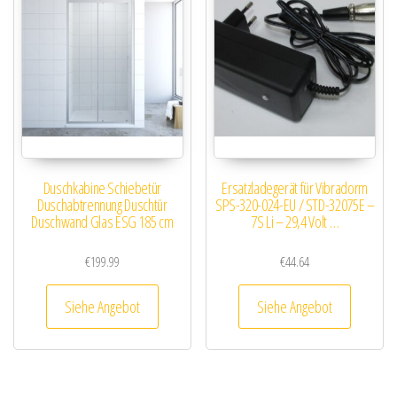
Duschkabine Schiebetür
Ersatzladegerät für Vibradorm
Duschabtrennung Duschtür
SPS-320-024-EU / STD-32075E –
Duschwand Glas ESG 185 cm
7S Li – 29,4 Volt …
€
199.99
€
44.64
Siehe Angebot
Siehe Angebot