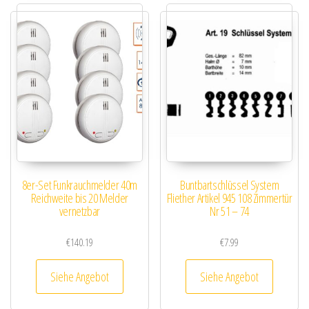
8er-Set Funkrauchmelder 40m
Buntbartschlüssel System
Reichweite bis 20 Melder
Fliether Artikel 945 108 Zimmertür
vernetzbar
Nr 51 – 74
€
140.19
€
7.99
Siehe Angebot
Siehe Angebot