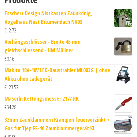
Esschert Design Nistkasten Zaunkönig,
Vogelhaus Nest Bitumendach NK03
€
12.72
Vorhängeschlösser - Breite 45 mm
gleichschliessend - HM Müllner
€
9.16
Makita 18V-40V LED-Baustrahler ML003G | ohne
Akku ohne Ladegerät
€
123.57
Maserin Rettungsmesser 217/ RK
€
34.28
33mm Zaunklammern Krampen feuerverzinkt +
Gas für Tjep FS-40 Zaunklammergerät KL
€
70.00