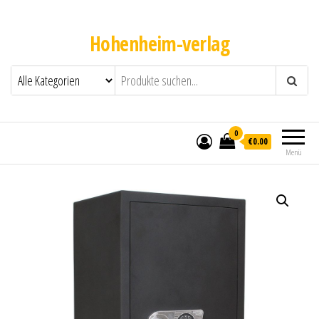
Hohenheim-verlag
0
€0.00
Menü