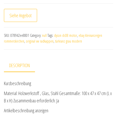
Siehe Angebot
SKU:
078942ee8801
Category:
null
Tags:
dyson dc08 motor
,
ebay kleinanzeigen
rommerskirchen
,
original vw radkappen
,
türkranz grau modern
DESCRIPTION
Kurzbeschreibung
Material: Holzwerkstoff , Glas, Stahl Gesamtmaße: 100 x 47 x 47 cm (L x
B x H) Zusammenbau erforderlich: Ja
Artikelbeschreibung anzeigen