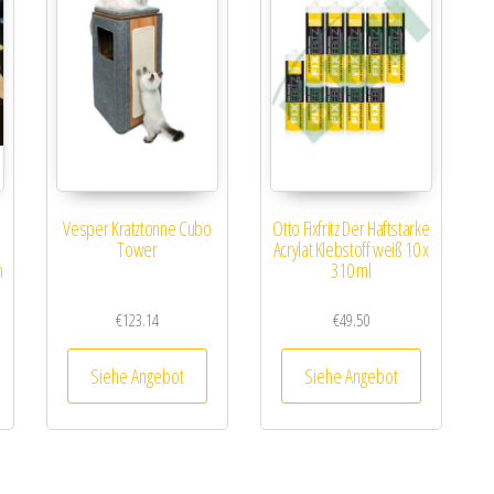
Vesper Kratztonne Cubo
Otto Fixfritz Der Haftstarke
Tower
Acrylat Klebstoff weiß 10 x
n
310 ml
€
123.14
€
49.50
Siehe Angebot
Siehe Angebot