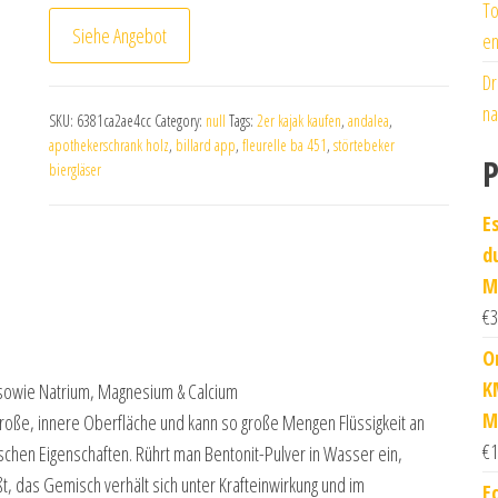
To
Siehe Angebot
en
Dr
na
SKU:
6381ca2ae4cc
Category:
null
Tags:
2er kajak kaufen
,
andalea
,
apothekerschrank holz
,
billard app
,
fleurelle ba 451
,
störtebeker
P
biergläser
E
d
M
€
3
O
K
, sowie Natrium, Magnesium & Calcium
M
große, innere Oberfläche und kann so große Mengen Flüssigkeit an
€
1
schen Eigenschaften. Rührt man Bentonit-Pulver in Wasser ein,
t, das Gemisch verhält sich unter Krafteinwirkung und im
E