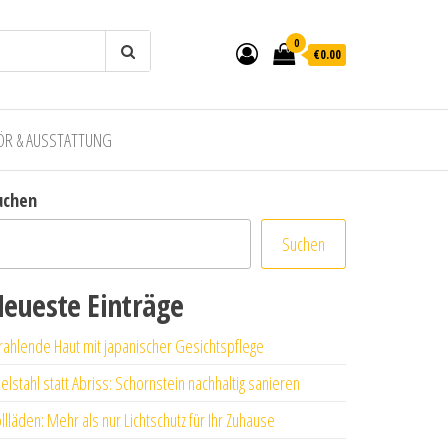
0
€0.00
ÖR & AUSSTATTUNG
uchen
Suchen
eueste Einträge
rahlende Haut mit japanischer Gesichtspflege
elstahl statt Abriss: Schornstein nachhaltig sanieren
llläden: Mehr als nur Lichtschutz für Ihr Zuhause