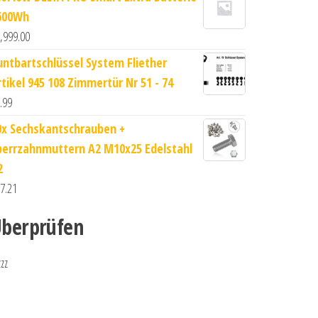
600Wh
,999.00
untbartschlüssel System Fliether
rtikel 945 108 Zimmertür Nr 51 - 74
.99
0x Sechskantschrauben +
perrzahnmuttern A2 M10x25 Edelstahl
2
7.21
berprüfen
zzz