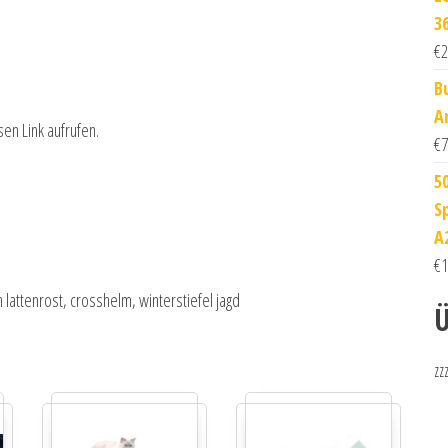
3
€
2
B
A
sen Link aufrufen.
€
7
5
S
A
€
1
 lattenrost, crosshelm, winterstiefel jagd
Ü
zz