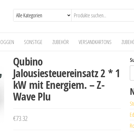
LOGGEN
SONSTIGE
ZUBEHÖR
VERSANDKARTONS
ZUBEH
Qubino
S
Jalousiesteuereinsatz 2 * 1
kW mit Energiem. – Z-
N
Wave Plu
St
Ed
€
73.32
Ro