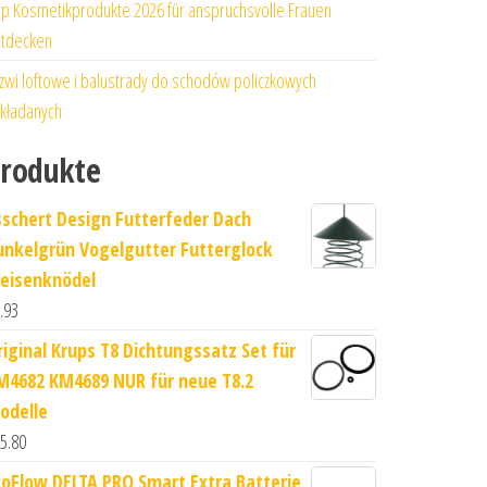
p Kosmetikprodukte 2026 für anspruchsvolle Frauen
tdecken
zwi loftowe i balustrady do schodów policzkowych
kładanych
rodukte
sschert Design Futterfeder Dach
unkelgrün Vogelgutter Futterglock
eisenknödel
.93
riginal Krups T8 Dichtungssatz Set für
M4682 KM4689 NUR für neue T8.2
odelle
5.80
coFlow DELTA PRO Smart Extra Batterie