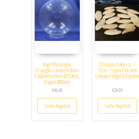
Kugel Blasenglas
20 Sepiaschalen ca. 7-
Ersatzglas Lampenschirm
12cm – Sepia Pickstein
f. Außenleuchten Ø250mm,
Schnabel Vögel & Reptilie
Kragen Ø80mm
€
46.40
€
26.90
Siehe Angebot
Siehe Angebot