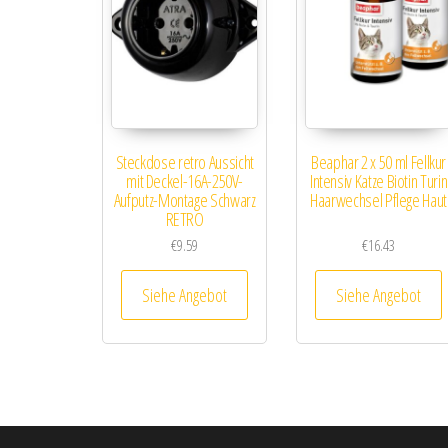
Steckdose retro Aussicht
Beaphar 2 x 50 ml Fellkur
mit Deckel-16A-250V-
Intensiv Katze Biotin Turin
Aufputz-Montage Schwarz
Haarwechsel Pflege Haut
RETRO
€
9.59
€
16.43
Siehe Angebot
Siehe Angebot