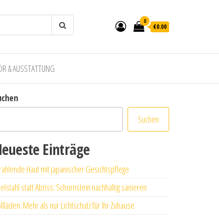
0
€0.00
ÖR & AUSSTATTUNG
uchen
Suchen
eueste Einträge
rahlende Haut mit japanischer Gesichtspflege
elstahl statt Abriss: Schornstein nachhaltig sanieren
llläden: Mehr als nur Lichtschutz für Ihr Zuhause