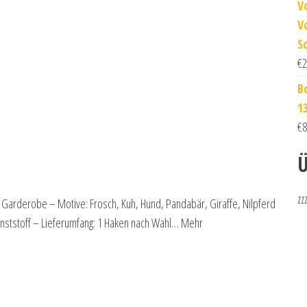
V
V
S
€
2
B
1
€
8
Ü
zz
 Garderobe – Motive: Frosch, Kuh, Hund, Pandabär, Giraffe, Nilpferd
nststoff – Lieferumfang: 1 Haken nach Wahl… Mehr