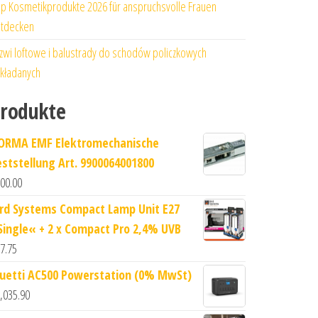
p Kosmetikprodukte 2026 für anspruchsvolle Frauen
tdecken
zwi loftowe i balustrady do schodów policzkowych
kładanych
rodukte
ORMA EMF Elektromechanische
eststellung Art. 9900064001800
00.00
ird Systems Compact Lamp Unit E27
Single« + 2 x Compact Pro 2,4% UVB
7.75
luetti AC500 Powerstation (0% MwSt)
,035.90