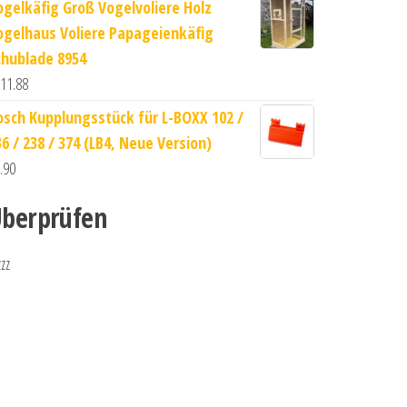
ogelkäfig Groß Vogelvoliere Holz
ogelhaus Voliere Papageienkäfig
chublade 8954
11.88
osch Kupplungsstück für L-BOXX 102 /
36 / 238 / 374 (LB4, Neue Version)
.90
berprüfen
zzz