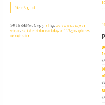
To
Siehe Angebot
en
Dr
na
SKU:
323e6d204ced
Category:
null
Tags:
bavaria vohenstrauss johann
seltmann
,
esprit uhren kinderuhren
,
federgabel 1 1/8
,
ghost cyclocross
,
P
naomagic parfum
D
F
€
2
B
»
€
8
B
€
2