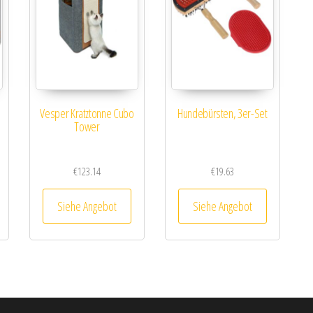
Vesper Kratztonne Cubo
Hundebürsten, 3er-Set
Tower
€
123.14
€
19.63
Siehe Angebot
Siehe Angebot