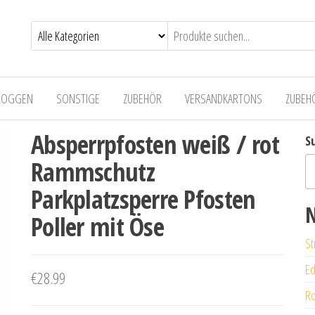
LOGGEN
SONSTIGE
ZUBEHÖR
VERSANDKARTONS
ZUBEH
Absperrpfosten weiß / rot
S
Rammschutz
Parkplatzsperre Pfosten
N
Poller mit Öse
St
Ed
€
28.99
Ro