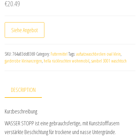
€
20.49
Siehe Angebot
SKU:
764a83dd8369
Category:
Futtermittel
Tags:
aufsatzwaschbecken oval klein
,
garderobe kleinanzeigen
,
hella rückleuchten wohnmobil
,
sanibel 3001 waschtisch
DESCRIPTION
Kurzbeschreibung
WASSER STOPP ist eine gebrauchsfertige, mit Kunststofffasern
verstärkte Beschichtung für trockene und nasse Untergründe.