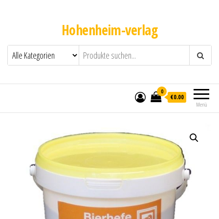
Hohenheim-verlag
0
€0.00
Menü