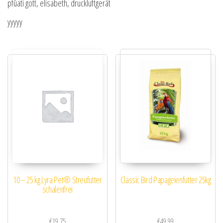
pfüati gott, elisabeth, druckluftgerät
yyyyy
10 – 25 kg Lyra Pet® Streufutter
Classic Bird Papageienfutter 25kg
schalenfrei
€
19.75
€
49.99