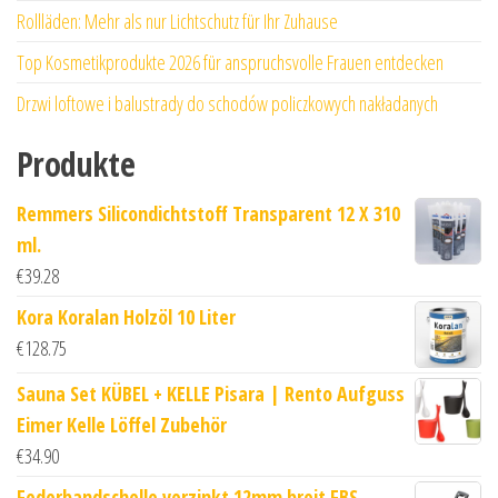
Rollläden: Mehr als nur Lichtschutz für Ihr Zuhause
Top Kosmetikprodukte 2026 für anspruchsvolle Frauen entdecken
Drzwi loftowe i balustrady do schodów policzkowych nakładanych
Produkte
Remmers Silicondichtstoff Transparent 12 X 310
ml.
€
39.28
Kora Koralan Holzöl 10 Liter
€
128.75
Sauna Set KÜBEL + KELLE Pisara | Rento Aufguss
Eimer Kelle Löffel Zubehör
€
34.90
Federbandschelle verzinkt 12mm breit FBS