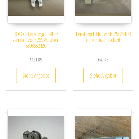
ROTO – Fenstergriff silber
Fenstergriff Notter Nr. 25029108
Zahnschieber 26S AL silber
dunkelbraun lackiert
6303552120
€
121.85
€
49.45
Siehe Angebot
Siehe Angebot