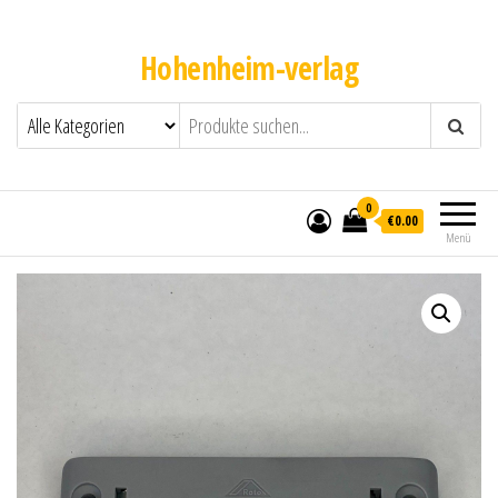
Hohenheim-verlag
0
€0.00
Menü