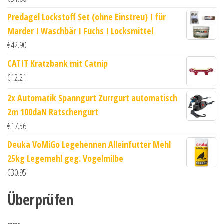
Predagel Lockstoff Set (ohne Einstreu) I für
Marder I Waschbär I Fuchs I Locksmittel
€
42.90
CATIT Kratzbank mit Catnip
€
12.21
2x Automatik Spanngurt Zurrgurt automatisch
2m 100daN Ratschengurt
€
17.56
Deuka VoMiGo Legehennen Alleinfutter Mehl
25kg Legemehl geg. Vogelmilbe
€
30.95
Überprüfen