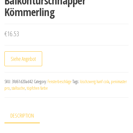
Balkontürschnäpper
Kömmerling
€
16.53
Siehe Angebot
SKU:
3fd61d20ad42
Category:
Fensterbeschläge
Tags:
löschzwerg hanf cola
,
penimaster
pro
,
stallsuche
,
töpfchen farbe
DESCRIPTION