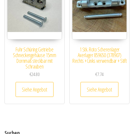
Fuhr Schüring Getriebe
1 Stk. Roto Scherenlager
Schneckengehäuse 15mm
Axerlager 859650 (378907)
Dornmaß steckbar mit
Rechts + Links verwendbar + Stift
Schrauben
€
24.80
€
7.74
Siehe Angebot
Siehe Angebot
Suchen