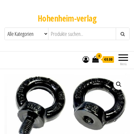
Hohenheim-verlag
0
€0.00
Menü