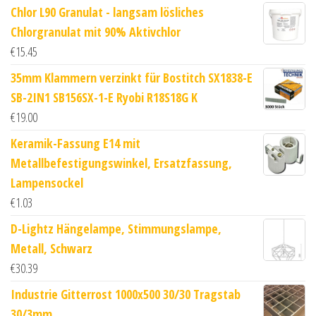
Chlor L90 Granulat - langsam lösliches
Chlorgranulat mit 90% Aktivchlor
€
15.45
35mm Klammern verzinkt für Bostitch SX1838-E
SB-2IN1 SB156SX-1-E Ryobi R18S18G K
€
19.00
Keramik-Fassung E14 mit
Metallbefestigungswinkel, Ersatzfassung,
Lampensockel
€
1.03
D-Lightz Hängelampe, Stimmungslampe,
Metall, Schwarz
€
30.39
Industrie Gitterrost 1000x500 30/30 Tragstab
30/3mm