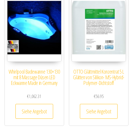
Whirlpool Badewanne 130×130
OTTO Glättmittel Konzentrat 5 L
mit 8 Massage Düsen LED
Glätten von Silikon- MS-Hybrid-
Eckwanne Made in Germany
Polymer-Dichtstoff
€
1,062.31
€
56.95
Siehe Angebot
Siehe Angebot