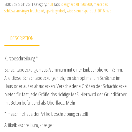
SKU:
2b8c36112b11
Category:
null
Tags:
designerbett 180x200
,
mercedes
schlüsselanhänger leuchtend
,
sparta symbol
,
wiso steuer sparbuch 2016 mac
DESCRIPTION
Kurzbeschreibung *
Schachtabdeckungen aus Aluminium mit einer Einbauhöhe von 75mm.
Alle diese Schachtabdeckungen eignen sich optimal um Schächte im
Haus oder außer abzudecken. Verschiedene Größen der Schachtdeckel
bieten für fast jede Größe das richtige Maß. Hier wird der Grundkörper
mit Beton befüllt und als Oberfläc… Mehr
* maschinell aus der Artikelbeschreibung erstellt
Artikelbeschreibung anzeigen