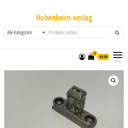
Hohenheim-verlag
0
€0.00
Menü