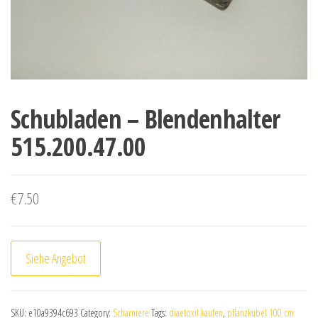
Schubladen – Blendenhalter
515.200.47.00
€
7.50
Siehe Angebot
SKU:
e10a9394c693
Category:
Scharniere
Tags:
diaetoxil kaufen
,
pflanzkübel 100 cm