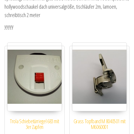
hollywoodschaukel dach universalgröße, tischläufer 2m, lamoen,
schreibtisch 2 meter
yyyyy
Trola Schiebetürriegel 683 mit
Grass Topfband M 8040501 mit
3er Zapfen
M6060001