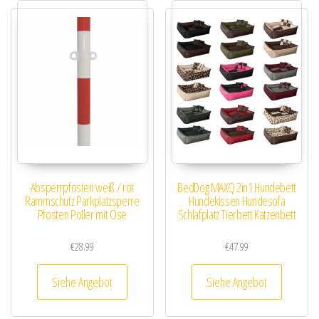
Absperrpfosten weiß / rot
BedDog MAXQ 2in1 Hundebett
Rammschutz Parkplatzsperre
Hundekissen Hundesofa
Pfosten Poller mit Öse
Schlafplatz Tierbett Katzenbett
€
28.99
€
47.99
Siehe Angebot
Siehe Angebot