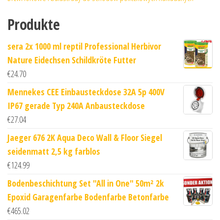
Produkte
sera 2x 1000 ml reptil Professional Herbivor
Nature Eidechsen Schildkröte Futter
€
24.70
Mennekes CEE Einbausteckdose 32A 5p 400V
IP67 gerade Typ 240A Anbausteckdose
€
27.04
Jaeger 676 2K Aqua Deco Wall & Floor Siegel
seidenmatt 2,5 kg farblos
€
124.99
Bodenbeschichtung Set "All in One" 50m² 2k
Epoxid Garagenfarbe Bodenfarbe Betonfarbe
€
465.02