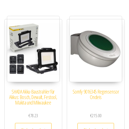
SHADA Akku-Baustrahler für
Somfy 9016345 Regensensor
Akkus: Bosch, Dewalt, Festool,
Ondeis
Makita und Milwaukee
€
78.23
€
215.00