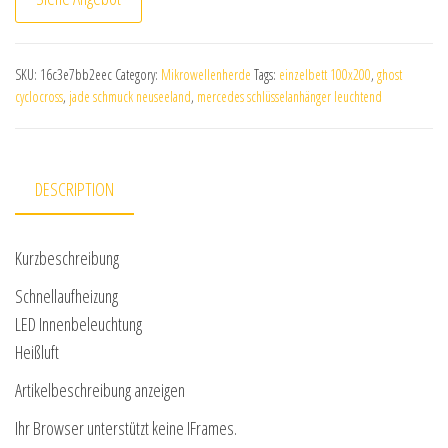
SKU:
16c3e7bb2eec
Category:
Mikrowellenherde
Tags:
einzelbett 100x200
,
ghost
cyclocross
,
jade schmuck neuseeland
,
mercedes schlüsselanhänger leuchtend
DESCRIPTION
Kurzbeschreibung
Schnellaufheizung
LED Innenbeleuchtung
Heißluft
Artikelbeschreibung anzeigen
Ihr Browser unterstützt keine IFrames.