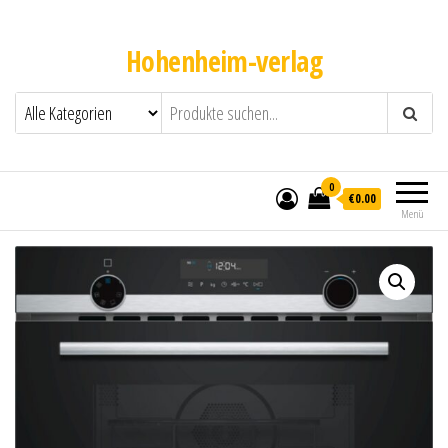
Hohenheim-verlag
0
€0.00
Menü