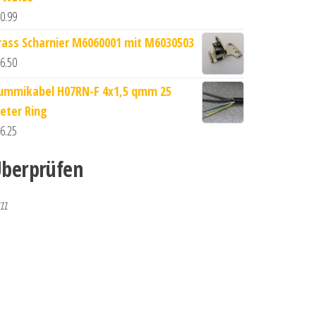
0.99
rass Scharnier M6060001 mit M6030503
6.50
ummikabel H07RN-F 4x1,5 qmm 25
eter Ring
6.25
berprüfen
zzz