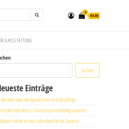
0
€0.00
ÖR & AUSSTATTUNG
uchen
Suchen
eueste Einträge
rahlende Haut mit japanischer Gesichtspflege
elstahl statt Abriss: Schornstein nachhaltig sanieren
llläden: Mehr als nur Lichtschutz für Ihr Zuhause