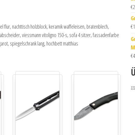
€
2
G
€
1
l flur, nachttisch holzblock, keramik waffeleisen, bratenblech,
fabscheider, viessmann vitoligno 150-s, sofa 4 sitzer, fassadenfarbe
G
rot, spiegelschrank lang, hochbett matthias
M
€
4
Ü
zz