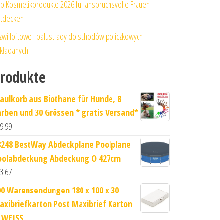
p Kosmetikprodukte 2026 für anspruchsvolle Frauen
tdecken
zwi loftowe i balustrady do schodów policzkowych
kładanych
rodukte
aulkorb aus Biothane für Hunde, 8
arben und 30 Grössen * gratis Versand*
9.99
8248 BestWay Abdeckplane Poolplane
oolabdeckung Abdeckung O 427cm
3.67
00 Warensendungen 180 x 100 x 30
axibriefkarton Post Maxibrief Karton
n WEISS