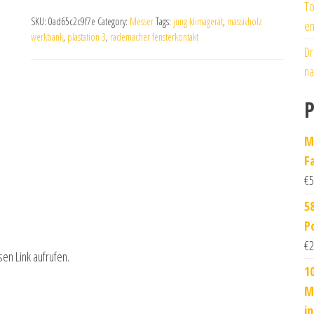
To
SKU:
0ad65c2c9f7e
Category:
Messer
Tags:
jung klimagerät
,
massivholz
en
werkbank
,
plastation 3
,
rademacher fensterkontakt
Dr
na
P
M
F
€
5
5
P
€
2
sen Link aufrufen.
1
M
i