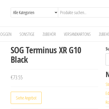
LOGGEN
SONSTIGE
ZUBEHÖR
VERSANDKARTONS
ZUBEH
SOG Terminus XR G10
S
Black
N
€
73.55
St
Ed
Siehe Angebot
Ro