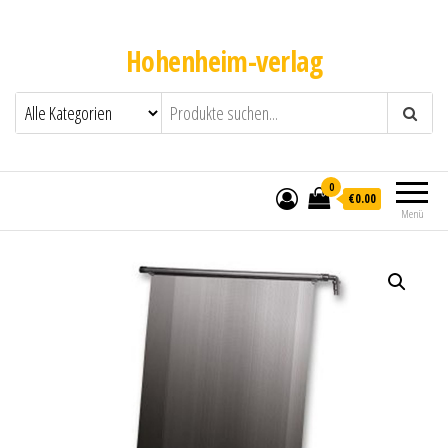
Hohenheim-verlag
0
€0.00
Menü