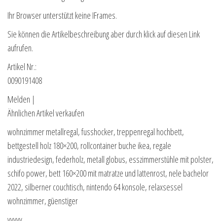
Ihr Browser unterstützt keine IFrames.
Sie können die Artikelbeschreibung aber durch klick auf diesen Link
aufrufen.
Artikel Nr.:
0090191408
Melden |
Ähnlichen Artikel verkaufen
wohnzimmer metallregal, fusshocker, treppenregal hochbett,
bettgestell holz 180×200, rollcontainer buche ikea, regale
industriedesign, federholz, metall globus, esszimmerstühle mit polster,
schifo power, bett 160×200 mit matratze und lattenrost, nele bachelor
2022, silberner couchtisch, nintendo 64 konsole, relaxsessel
wohnzimmer, güenstiger
yyyyy