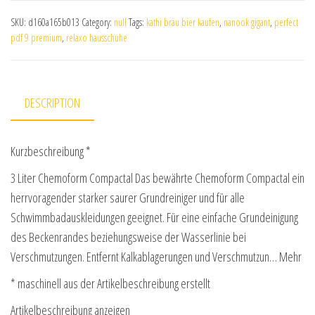
SKU:
d160a165b013
Category:
null
Tags:
kathi bräu bier kaufen
,
nanook gigant
,
perfect
pdf 9 premium
,
relaxo hausschuhe
DESCRIPTION
Kurzbeschreibung *
3 Liter Chemoform Compactal Das bewährte Chemoform Compactal ein
herrvoragender starker saurer Grundreiniger und für alle
Schwimmbadauskleidungen geeignet. Für eine einfache Grundeinigung
des Beckenrandes beziehungsweise der Wasserlinie bei
Verschmutzungen. Entfernt Kalkablagerungen und Verschmutzun… Mehr
* maschinell aus der Artikelbeschreibung erstellt
Artikelbeschreibung anzeigen