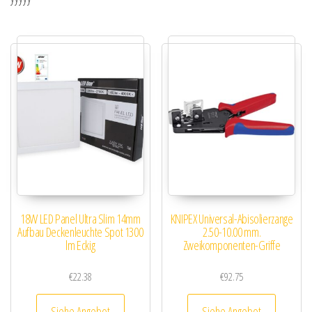
18W LED Panel Ultra Slim 14mm
KNIPEX Universal-Abisolierzange
Aufbau Deckenleuchte Spot 1300
2.50-10.00 mm.
lm Eckig
Zweikomponenten-Griffe
€
22.38
€
92.75
Siehe Angebot
Siehe Angebot