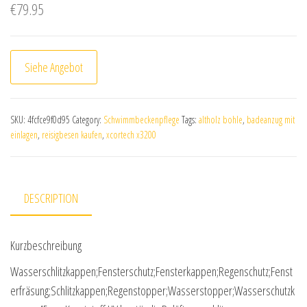
€
79.95
Siehe Angebot
SKU:
4fcfce9f0d95
Category:
Schwimmbeckenpflege
Tags:
altholz bohle
,
badeanzug mit
einlagen
,
reisigbesen kaufen
,
xcortech x3200
DESCRIPTION
Kurzbeschreibung
Wasserschlitzkappen;Fensterschutz;Fensterkappen;Regenschutz;Fenst
erfräsung;Schlitzkappen;Regenstopper;Wasserstopper;Wasserschutzk