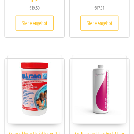
1Liter
€
19.50
€
87.81
Siehe Angebot
Siehe Angebot
Schockchlorer Stoßchlorung 1,2
SpaBalancer Ultrashock 1 Liter