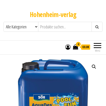
Hohenheim-verlag
0
€0.00
Menü