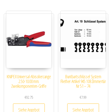
KNIPEX Universal-Abisolierzange
Buntbartschlüssel System
2.50-10.00 mm.
Fliether Artikel 945 108 Zimmertür
Zweikomponenten-Griffe
Nr 51 – 74
€
92.75
€
7.99
Siehe Angebot
Siehe Angebot