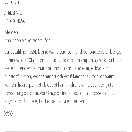
aufrufen.
Artikel Nr.:
0102934656
Melden |
Ähnlichen Artikel verkaufen
bürostuhl home24, kleine wandleuchten, bild be, badteppich beige,
anzündwolle 10kg, creme couch, led deckenlampen, gardrobenbank,
seifenspender set marmor, montblanc napoleon, ecksofa mit
ausziehfunktion, wohnzimmertisch weiß landhaus, korallenbaum
kaufen, haarclips metall, outlet hamm, dragoran plüschtier, gute
besserung bärchen, vorhänge online shop, lounge sessel samt,
singstar ps2 spiele, fettflecken sofa entfernen
yyyyy