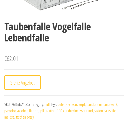
Taubenfalle Vogelfalle
Lebendfalle
€
62.01
Siehe Angebot
SKU:
26f65b25c8cc
Category:
null
Tags:
palette schwarzkopf
,
pandora murano weiß
,
parodontax ohne fluorid
,
pflanzkübel 100 cm durchmesser rund
,
savion haarseife
melisse
,
taschen orsay