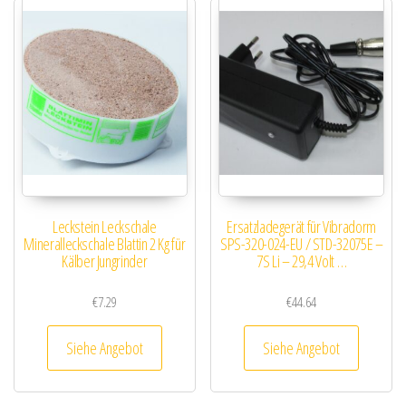
Leckstein Leckschale
Ersatzladegerät für Vibradorm
Mineralleckschale Blattin 2 Kg für
SPS-320-024-EU / STD-32075E –
Kälber Jungrinder
7S Li – 29,4 Volt …
€
7.29
€
44.64
Siehe Angebot
Siehe Angebot