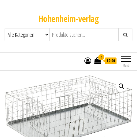
Hohenheim-verlag
0
€0.00
Menü