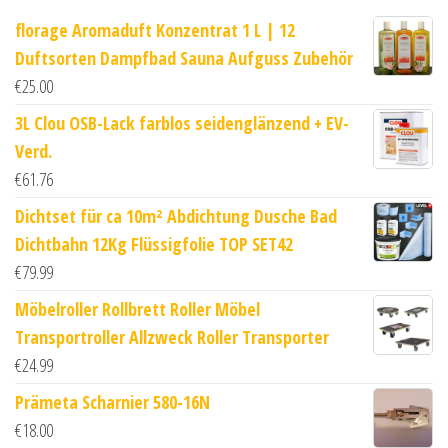
florage Aromaduft Konzentrat 1 L | 12
Duftsorten Dampfbad Sauna Aufguss Zubehör
€
25.00
3L Clou OSB-Lack farblos seidenglänzend + EV-
Verd.
€
61.76
Dichtset für ca 10m² Abdichtung Dusche Bad
Dichtbahn 12Kg Flüssigfolie TOP SET42
€
79.99
Möbelroller Rollbrett Roller Möbel
Transportroller Allzweck Roller Transporter
€
24.99
Prämeta Scharnier 580-16N
€
18.00