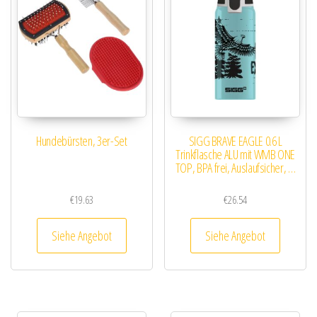
Hundebürsten, 3er-Set
SIGG BRAVE EAGLE 0.6 L
Trinkflasche ALU mit WMB ONE
TOP, BPA frei, Auslaufsicher, …
€
19.63
€
26.54
Siehe Angebot
Siehe Angebot