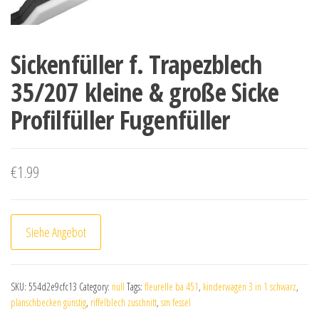
Sickenfüller f. Trapezblech
35/207 kleine & große Sicke
Profilfüller Fugenfüller
€
1.99
Siehe Angebot
SKU:
554d2e9cfc13
Category:
null
Tags:
fleurelle ba 451
,
kinderwagen 3 in 1 schwarz
,
planschbecken günstig
,
riffelblech zuschnitt
,
sm fessel