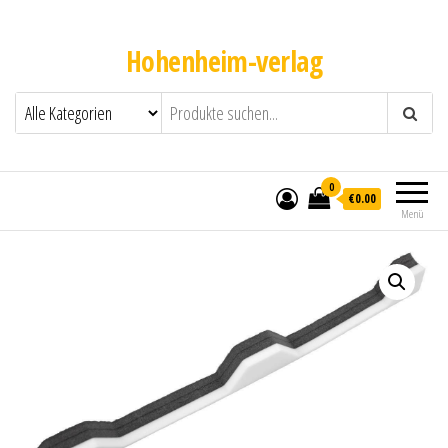
Hohenheim-verlag
0
€0.00
Menü