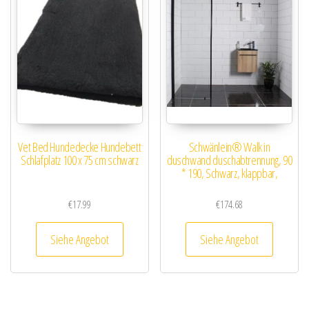
Vet Bed Hundedecke Hundebett
Schwänlein® Walk in
Schlafplatz 100 x 75 cm schwarz
duschwand duschabtrennung, 90
* 190, Schwarz, klappbar,
€
17.99
€
174.68
Siehe Angebot
Siehe Angebot