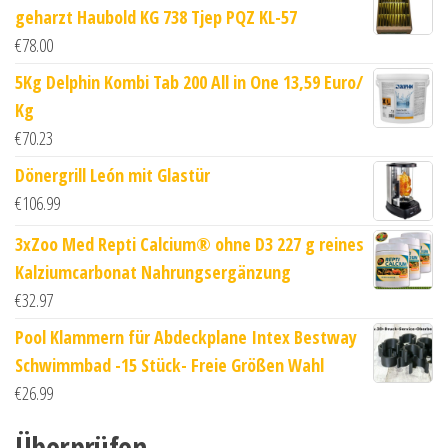
geharzt Haubold KG 738 Tjep PQZ KL-57
€
78.00
5Kg Delphin Kombi Tab 200 All in One 13,59 Euro/
Kg
€
70.23
Dönergrill León mit Glastür
€
106.99
3xZoo Med Repti Calcium® ohne D3 227 g reines
Kalziumcarbonat Nahrungsergänzung
€
32.97
Pool Klammern für Abdeckplane Intex Bestway
Schwimmbad -15 Stück- Freie Größen Wahl
€
26.99
Überprüfen