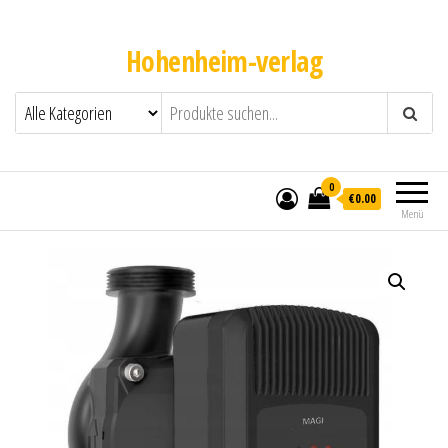
Hohenheim-verlag
0
€0.00
Menü