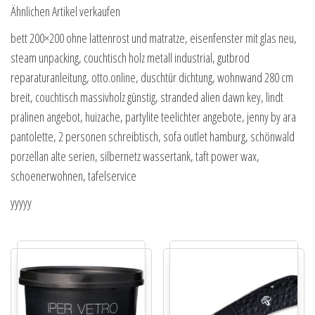
Ähnlichen Artikel verkaufen
bett 200×200 ohne lattenrost und matratze, eisenfenster mit glas neu,
steam unpacking, couchtisch holz metall industrial, gutbrod
reparaturanleitung, otto.online, duschtür dichtung, wohnwand 280 cm
breit, couchtisch massivholz günstig, stranded alien dawn key, lindt
pralinen angebot, huizache, partylite teelichter angebote, jenny by ara
pantolette, 2 personen schreibtisch, sofa outlet hamburg, schönwald
porzellan alte serien, silbernetz wassertank, taft power wax,
schoenerwohnen, tafelservice
yyyyy