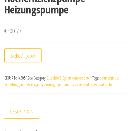
Heizungspumpe
€
300.77
Siehe Angebot
SKU:
71d1c30512da
Category:
Zubehör & Systemkomponenten
Tags:
baumschmuck
erzgebirge
,
müller magazin
,
naomagic parfum
,
russische banknoten
,
stallsuche
DESCRIPTION