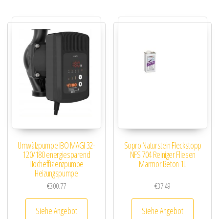
Umwälzpumpe IBO MAGI 32-
Sopro Naturstein Fleckstopp
120/180 energiesparend
NFS 704 Reiniger Fliesen
Hocheffizienzpumpe
Marmor Beton 1L
Heizungspumpe
€
300.77
€
37.49
Siehe Angebot
Siehe Angebot