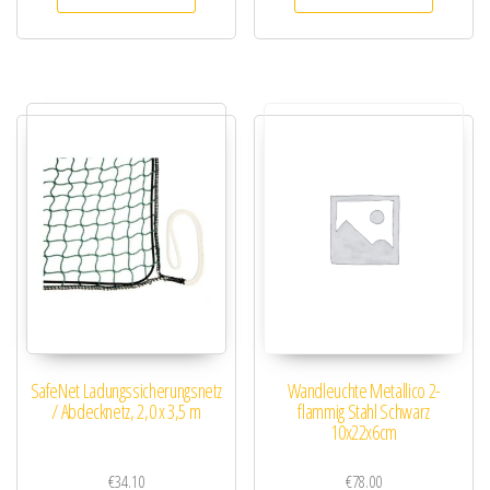
SafeNet Ladungssicherungsnetz
Wandleuchte Metallico 2-
/ Abdecknetz, 2,0 x 3,5 m
flammig Stahl Schwarz
10x22x6cm
€
34.10
€
78.00