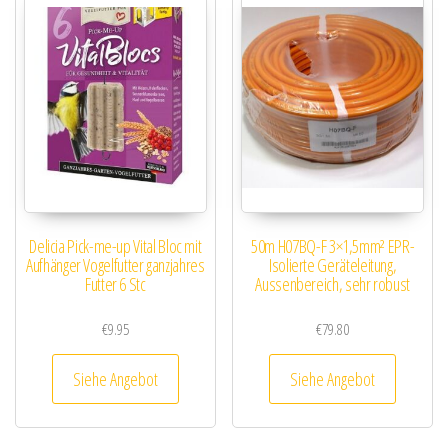
Delicia Pick-me-up Vital Bloc mit
50m H07BQ-F 3×1,5mm² EPR-
Aufhänger Vogelfutter ganzjahres
Isolierte Geräteleitung,
Futter 6 Stc
Aussenbereich, sehr robust
€
9.95
€
79.80
Siehe Angebot
Siehe Angebot