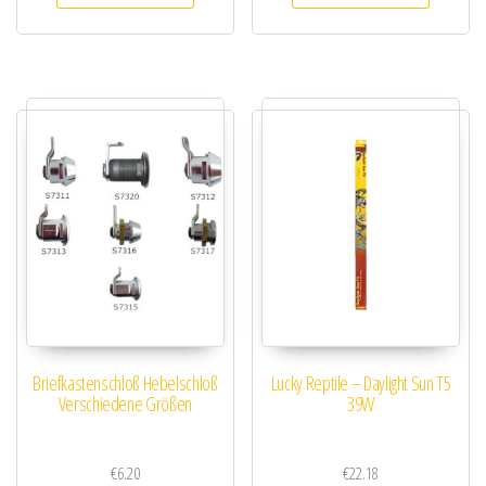
Briefkastenschloß Hebelschloß
Lucky Reptile – Daylight Sun T5
Verschiedene Größen
39W
€
6.20
€
22.18