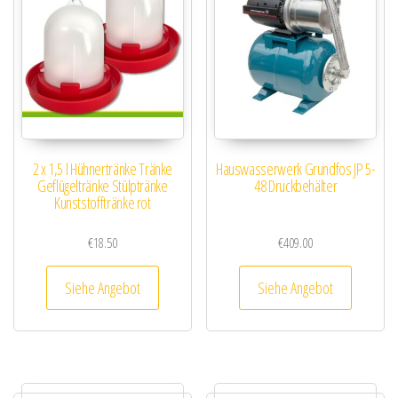
2 x 1,5 l Hühnertränke Tränke
Hauswasserwerk Grundfos JP 5-
Geflügeltränke Stülptränke
48 Druckbehälter
Kunststofftränke rot
€
18.50
€
409.00
Siehe Angebot
Siehe Angebot