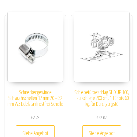
Schneckengewinde
Schiebetürbeschlag SLID’UP 160,
Schlauchschellen 12 mm 20 – 32
Laufschiene 200 cm, 1 Tür bis 60
mm W5 Edelstahl rostfrei Schelle
kg, für Durchgangstü
€
2.78
€
62.02
Siehe Angebot
Siehe Angebot