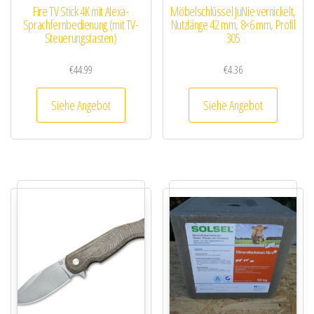
Fire TV Stick 4K mit Alexa-
Möbelschlüssel JuNie vernickelt,
Sprachfernbedienung (mit TV-
Nutzlänge 42 mm, 8×6 mm, Profil
Steuerungstasten)
305
€
44.99
€
4.36
Siehe Angebot
Siehe Angebot