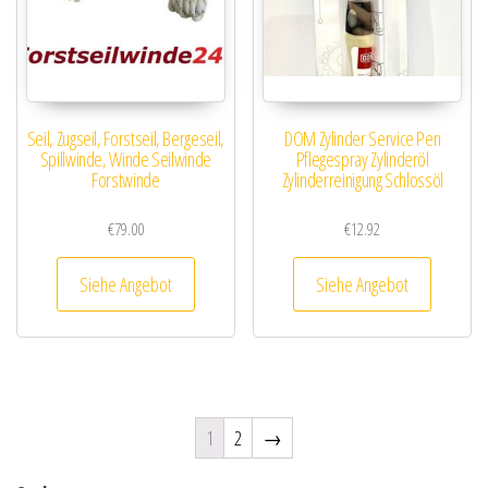
Seil, Zugseil, Forstseil, Bergeseil,
DOM Zylinder Service Pen
Spillwinde, Winde Seilwinde
Pflegespray Zylinderöl
Forstwinde
Zylinderreinigung Schlossöl
€
79.00
€
12.92
Siehe Angebot
Siehe Angebot
1
2
→