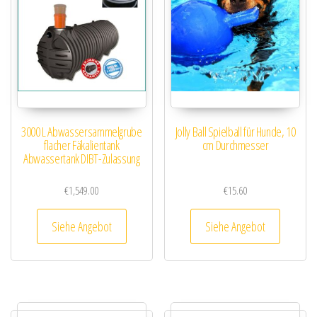
3000 L Abwassersammelgrube
Jolly Ball Spielball für Hunde, 10
flacher Fäkalientank
cm Durchmesser
Abwassertank DIBT-Zulassung
€
1,549.00
€
15.60
Siehe Angebot
Siehe Angebot