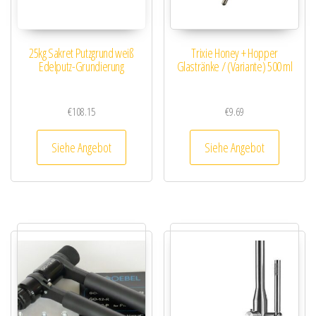
25kg Sakret Putzgrund weiß
Trixie Honey + Hopper
Edelputz-Grundierung
Glastränke / (Variante) 500 ml
€
108.15
€
9.69
Siehe Angebot
Siehe Angebot