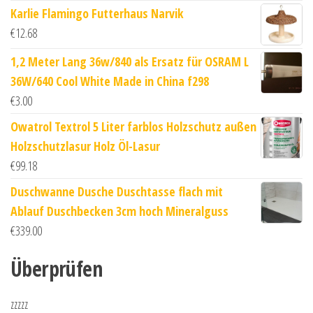
Karlie Flamingo Futterhaus Narvik
€
12.68
1,2 Meter Lang 36w/840 als Ersatz für OSRAM L
36W/640 Cool White Made in China f298
€
3.00
Owatrol Textrol 5 Liter farblos Holzschutz außen
Holzschutzlasur Holz Öl-Lasur
€
99.18
Duschwanne Dusche Duschtasse flach mit
Ablauf Duschbecken 3cm hoch Mineralguss
€
339.00
Überprüfen
zzzzz