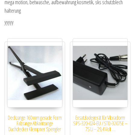
mega motion, betwasche, aufbewahrung kosmetik, sks schutzblech
halterung
yyyyy
Deckzange 160 mm gerade Form
Ersatzladegerät für Vibradorm
Falzzange Abkantzange
SPS-320-024-EU / STD-32075E –
Dachdecker Klempner Spengler
7S Li – 29,4 Volt …