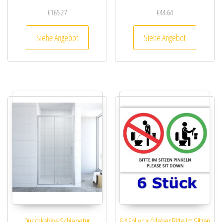
€
165.27
€
44.64
Siehe Angebot
Siehe Angebot
Duschkabine Schiebetür
6 X Folienaufkleber Bitte im Sitzen