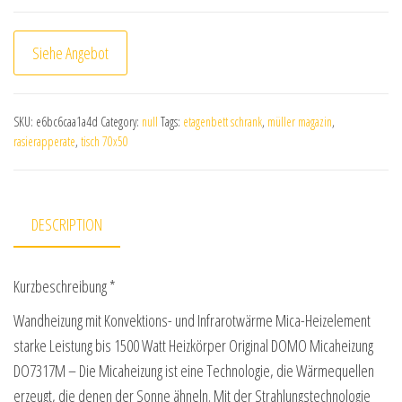
Siehe Angebot
SKU:
e6bc6caa1a4d
Category:
null
Tags:
etagenbett schrank
,
müller magazin
,
rasierapperate
,
tisch 70x50
DESCRIPTION
Kurzbeschreibung *
Wandheizung mit Konvektions- und Infrarotwärme Mica-Heizelement
starke Leistung bis 1500 Watt Heizkörper Original DOMO Micaheizung
DO7317M – Die Micaheizung ist eine Technologie, die Wärmequellen
erzeugt, die denen der Sonne ähneln. Mit der Strahlungstechnologie