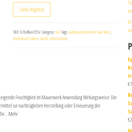
To
Siehe Angebot
en
Dr
na
SKU:
b1b4faee355c
Category:
null
Tags:
aufsatzwaschbecken oval klein
,
kinderbuch nähen
,
küche unterschrank
P
E
K
t
€
7
R
steigende Feuchtigkeit im Mauerwerk Anwendung Wirkungsweise: Die
S
errmittel zur nachträglichen Herstellung oder Erneuerung der
S
 Zie… Mehr
€
2
H