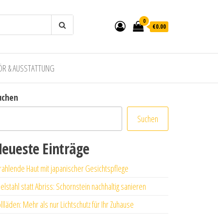
0
€0.00
ÖR & AUSSTATTUNG
uchen
Suchen
eueste Einträge
rahlende Haut mit japanischer Gesichtspflege
elstahl statt Abriss: Schornstein nachhaltig sanieren
llläden: Mehr als nur Lichtschutz für Ihr Zuhause