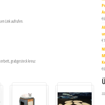
P
A
€
6
sen Link aufrufen.
A
u
€
1
N
M
terbett, grabgesteck kreuz
K
€
6
Ü
zz