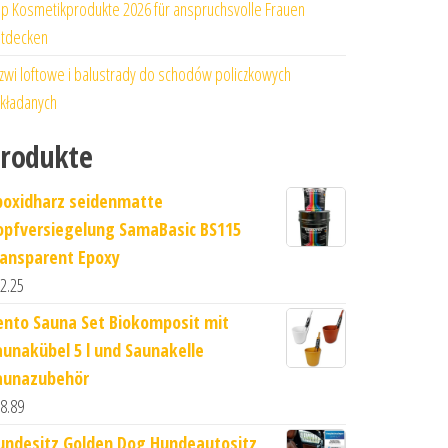
p Kosmetikprodukte 2026 für anspruchsvolle Frauen
tdecken
zwi loftowe i balustrady do schodów policzkowych
kładanych
rodukte
poxidharz seidenmatte
opfversiegelung SamaBasic BS115
ransparent Epoxy
2.25
ento Sauna Set Biokomposit mit
aunakübel 5 l und Saunakelle
aunazubehör
8.89
undesitz Golden Dog Hundeautositz