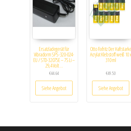
Ersatzladegerät für
Otto Fixfritz Der Haftstark
Vibradorm SPS-320-024-
Acrylat Klebstoff weiß 10 
EU / STD-32075E – 7S Li –
310 ml
29,4 Volt …
€
44.64
€
49.50
Siehe Angebot
Siehe Angebot