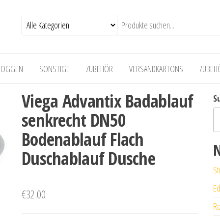
LOGGEN
SONSTIGE
ZUBEHÖR
VERSANDKARTONS
ZUBEH
Viega Advantix Badablauf
S
senkrecht DN50
Bodenablauf Flach
N
Duschablauf Dusche
St
Ed
€
32.00
Ro