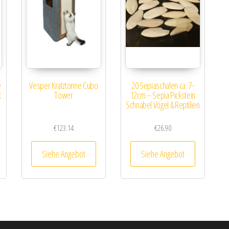
e
Vesper Kratztonne Cubo
20 Sepiaschalen ca. 7-
x
Tower
12cm – Sepia Pickstein
Schnabel Vögel & Reptilien
€
123.14
€
26.90
Siehe Angebot
Siehe Angebot