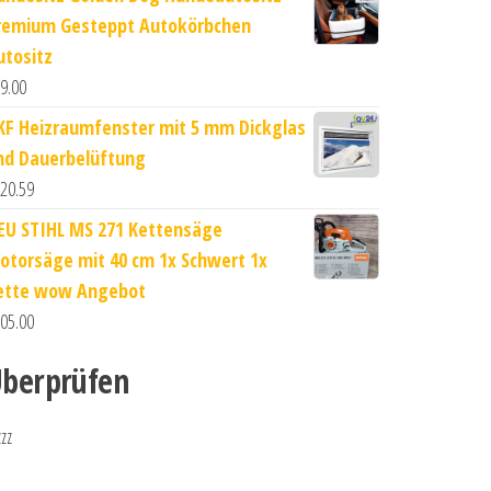
remium Gesteppt Autokörbchen
utositz
9.00
KF Heizraumfenster mit 5 mm Dickglas
nd Dauerbelüftung
20.59
EU STIHL MS 271 Kettensäge
otorsäge mit 40 cm 1x Schwert 1x
ette wow Angebot
05.00
berprüfen
zzz