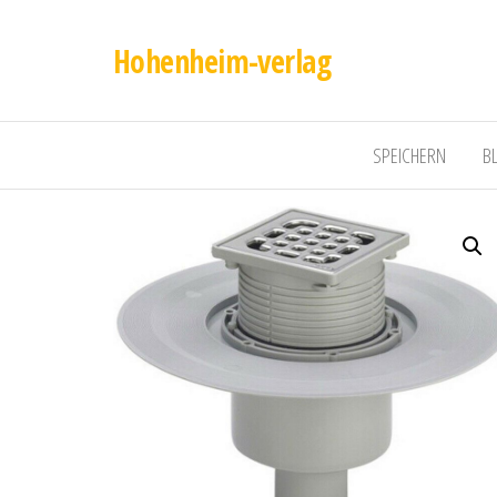
Hohenheim-verlag
SPEICHERN
B