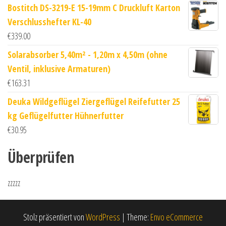
Bostitch DS-3219-E 15-19mm C Druckluft Karton
Verschlusshefter KL-40
€
339.00
Solarabsorber 5,40m² - 1,20m x 4,50m (ohne
Ventil, inklusive Armaturen)
€
163.31
Deuka Wildgeflügel Ziergeflügel Reifefutter 25
kg Geflügelfutter Hühnerfutter
€
30.95
Überprüfen
zzzzz
Stolz präsentiert von
WordPress
|
Theme:
Envo eCommerce