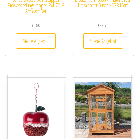
Entwässeriungskappen RAL 7016
Umschalter Dusche D38 10cm
Anthrazit Set
€
6.80
€
99.90
Siehe Angebot
Siehe Angebot