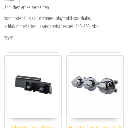
Ähnlichen Artikel verkaufen
kommoden fürs schlafzimmer, playmobil sporthalle,
schlafzimmerfarben, skandinavisches bett 140×200, .vbs
yyyyy
Rehau Wasserschlitzkappen
Ersatz Thermostat Armatur 3 fach