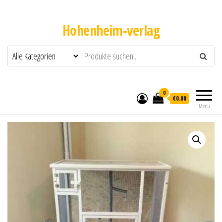
Hohenheim-verlag
0
€0.00
Menü