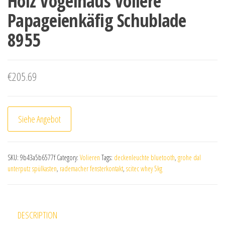
Holz Vogelhaus Voliere
Papageienkäfig Schublade
8955
€
205.69
Siehe Angebot
SKU:
9b43a5b6577f
Category:
Volieren
Tags:
deckenleuchte bluetooth
,
grohe dal
unterputz spülkasten
,
rademacher fensterkontakt
,
scitec whey 5kg
DESCRIPTION