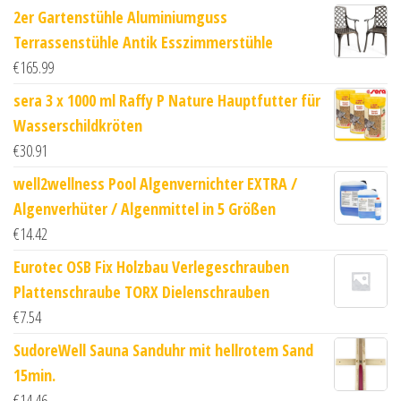
2er Gartenstühle Aluminiumguss
Terrassenstühle Antik Esszimmerstühle
€
165.99
sera 3 x 1000 ml Raffy P Nature Hauptfutter für
Wasserschildkröten
€
30.91
well2wellness Pool Algenvernichter EXTRA /
Algenverhüter / Algenmittel in 5 Größen
€
14.42
Eurotec OSB Fix Holzbau Verlegeschrauben
Plattenschraube TORX Dielenschrauben
€
7.54
SudoreWell Sauna Sanduhr mit hellrotem Sand
15min.
€
14.46