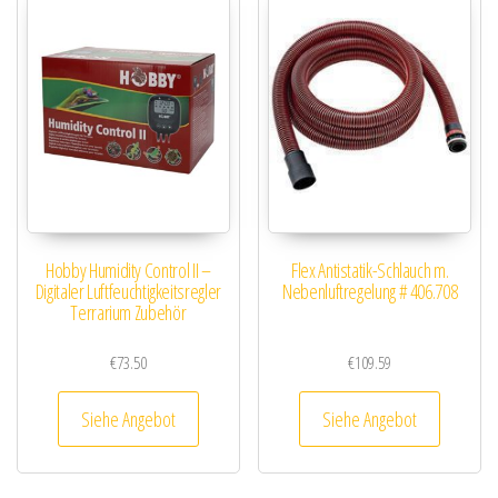
Hobby Humidity Control II –
Flex Antistatik-Schlauch m.
Digitaler Luftfeuchtigkeitsregler
Nebenluftregelung # 406.708
Terrarium Zubehör
€
73.50
€
109.59
Siehe Angebot
Siehe Angebot