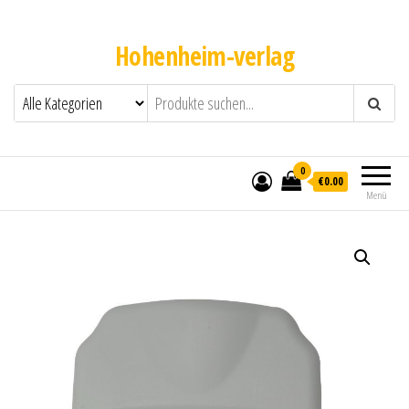
Hohenheim-verlag
0
€0.00
Menü