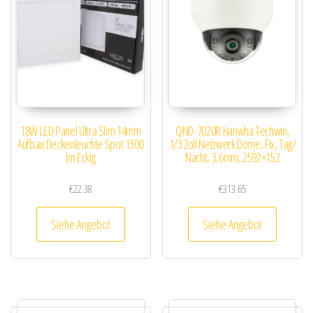
18W LED Panel Ultra Slim 14mm
QND-7020R Hanwha Techwin,
Aufbau Deckenleuchte Spot 1300
1/3 Zoll Netzwerk Dome, Fix, Tag/
lm Eckig
Nacht, 3,6mm, 2592×152
€
22.38
€
313.65
Siehe Angebot
Siehe Angebot