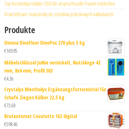
Top Kosmetikprodukte 2026 für anspruchsvolle Frauen entdecken
Drzwi loftowe i balustrady do schodów policzkowych nakładanych
Produkte
Dinova DinoFloor DinoPox 270 plus 5 kg
€
169.85
Möbelschlüssel JuNie vernickelt, Nutzlänge 42
mm, 8x6 mm, Profil 303
€
4.36
Crystalyx Mentholyx Ergänzungsfuttermittel für
Schafe Ziegen Kälber 22,5 kg
€
73.69
Brutautomat Covatutto 162 digital
€
598.46