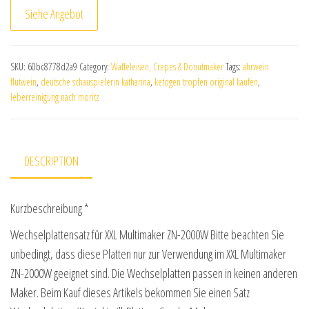
Siehe Angebot
SKU:
60bc8778d2a9
Category:
Waffeleisen, Crepes & Donutmaker
Tags:
ahrwein
flutwein
,
deutsche schauspielerin katharina
,
ketogen tropfen original kaufen
,
leberreinigung nach moritz
DESCRIPTION
Kurzbeschreibung *
Wechselplattensatz für XXL Multimaker ZN-2000W Bitte beachten Sie
unbedingt, dass diese Platten nur zur Verwendung im XXL Multimaker
ZN-2000W geeignet sind. Die Wechselplatten passen in keinen anderen
Maker. Beim Kauf dieses Artikels bekommen Sie einen Satz