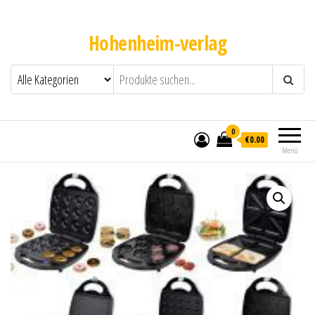
Hohenheim-verlag
0
€0.00
Menü