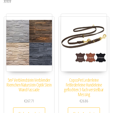
yyyyy
5m² Verblendstein Verblender
CopcoPet Lederleine
Riemchen Naturstein Optik Stein
Fettlederleine Hundeleine
Wand Fassade
geflochten 3-fach verstellbar
Messing
€
267.71
€
26.86