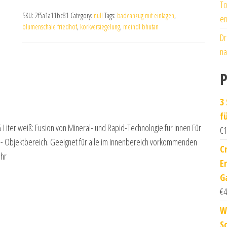
To
SKU:
2f5a1a11bc81
Category:
null
Tags:
badeanzug mit einlagen
,
en
blumenschale friedhof
,
korkversiegelung
,
meindl bhutan
Dr
na
P
3 
f
 Liter weiß: Fusion von Mineral- und Rapid-Technologie für innen Für
€
1
- Objektbereich. Geeignet für alle im Innenbereich vorkommenden
C
ehr
E
G
€
4
W
S