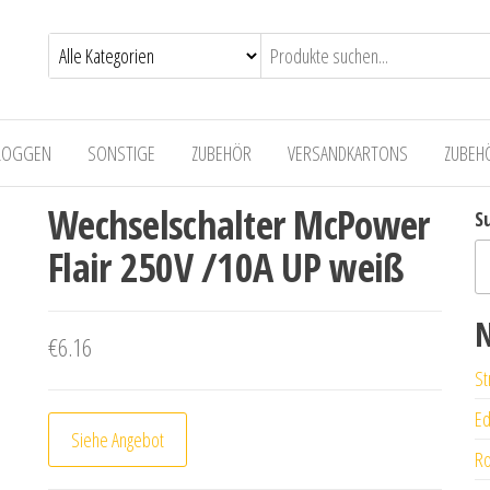
LOGGEN
SONSTIGE
ZUBEHÖR
VERSANDKARTONS
ZUBEH
Wechselschalter McPower
S
Flair 250V /10A UP weiß
N
€
6.16
St
Ed
Siehe Angebot
Ro