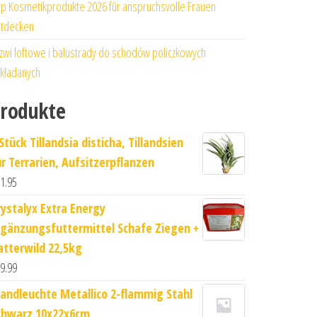
p Kosmetikprodukte 2026 für anspruchsvolle Frauen
tdecken
zwi loftowe i balustrady do schodów policzkowych
kładanych
rodukte
Stück Tillandsia disticha, Tillandsien
ür Terrarien, Aufsitzerpflanzen
1.95
rystalyx Extra Energy
rgänzungsfuttermittel Schafe Ziegen +
atterwild 22,5kg
9.99
andleuchte Metallico 2-flammig Stahl
chwarz 10x22x6cm