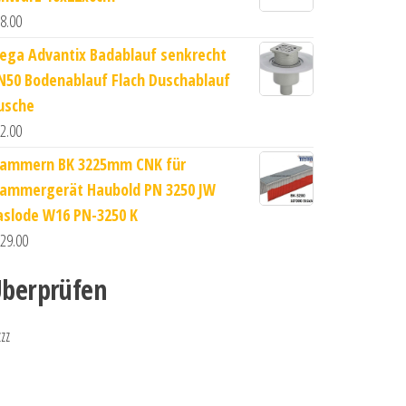
8.00
iega Advantix Badablauf senkrecht
N50 Bodenablauf Flach Duschablauf
usche
2.00
lammern BK 3225mm CNK für
lammergerät Haubold PN 3250 JW
aslode W16 PN-3250 K
29.00
berprüfen
zzz