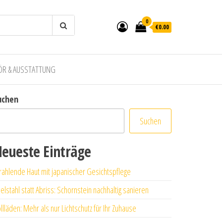
0
€0.00
ÖR & AUSSTATTUNG
uchen
Suchen
eueste Einträge
rahlende Haut mit japanischer Gesichtspflege
elstahl statt Abriss: Schornstein nachhaltig sanieren
llläden: Mehr als nur Lichtschutz für Ihr Zuhause