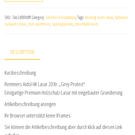
SKU:
7ab2d98fdfff
Category:
Zubehör & Ausstattung
Tags:
fasching minni maus
,
fjällräven
rucksack schule
,
mini salzstreuer
,
rasierapperate
,
streichkalk toom
DESCRIPTION
Kurzbeschreibung
Remmers Aidol HK Lasur 20 ltr. „Grey Protect“
Einzigartige Premium Holzschutz-Lasur mit eingebauter Grundierung
Artikelbeschreibung anzeigen
Ihr Browser unterstützt keine IFrames.
Sie können die Artikelbeschreibung aber durch klick auf diesen Link