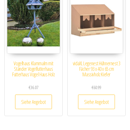
Vogelhaus Klammalm mit
vidaXL Legenest Hühnernest 3
Ständer Vogelfutterhaus
Fächer 93 x 40 x 65 cm
Futterhaus Vogel Haus Holz
Massivholz Kiefer
€
36.07
€
60.99
Siehe Angebot
Siehe Angebot