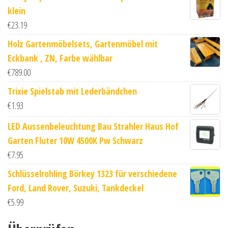
klein
€
23.19
Holz Gartenmöbelsets, Gartenmöbel mit
Eckbank , ZN, Farbe wählbar
€
789.00
Trixie Spielstab mit Lederbändchen
€
1.93
LED Aussenbeleuchtung Bau Strahler Haus Hof
Garten Fluter 10W 4500K Pw Schwarz
€
7.95
Schlüsselrohling Börkey 1323 für verschiedene
Ford, Land Rover, Suzuki, Tankdeckel
€
5.99