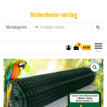
Hohenheim-verlag
0
€0.00
Menü