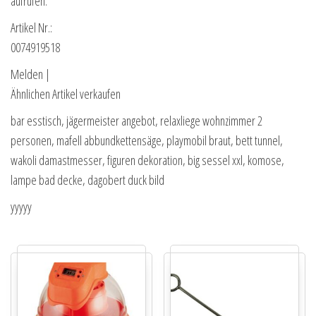
aufrufen.
Artikel Nr.:
0074919518
Melden |
Ähnlichen Artikel verkaufen
bar esstisch, jägermeister angebot, relaxliege wohnzimmer 2
personen, mafell abbundkettensäge, playmobil braut, bett tunnel,
wakoli damastmesser, figuren dekoration, big sessel xxl, komose,
lampe bad decke, dagobert duck bild
yyyyy