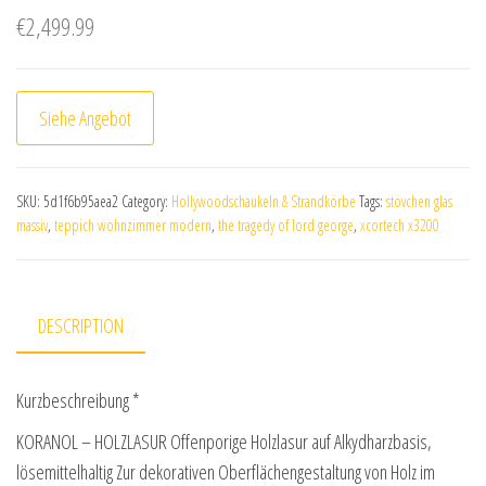
€
2,499.99
Siehe Angebot
SKU:
5d1f6b95aea2
Category:
Hollywoodschaukeln & Strandkörbe
Tags:
stövchen glas
massiv
,
teppich wohnzimmer modern
,
the tragedy of lord george
,
xcortech x3200
DESCRIPTION
Kurzbeschreibung *
KORANOL – HOLZLASUR Offenporige Holzlasur auf Alkydharzbasis,
lösemittelhaltig Zur dekorativen Oberflächengestaltung von Holz im