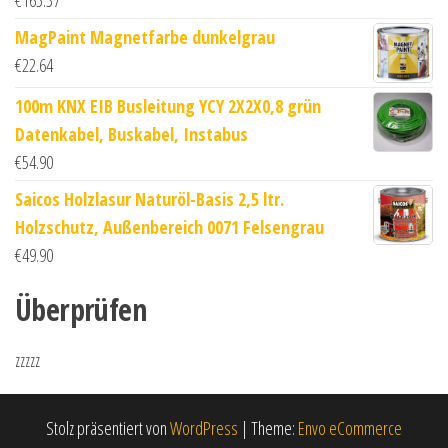
€
165.37
MagPaint Magnetfarbe dunkelgrau
€
22.64
100m KNX EIB Busleitung YCY 2X2X0,8 grün
Datenkabel, Buskabel, Instabus
€
54.90
Saicos Holzlasur Naturöl-Basis 2,5 ltr.
Holzschutz, Außenbereich 0071 Felsengrau
€
49.90
Überprüfen
zzzzz
Stolz präsentiert von
WordPress
|
Theme:
Envo eCommerce