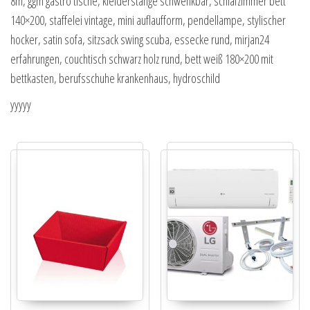
8m, ggm gastro tische, kleiderstange schwenkbar, schlafzimmer bett
140×200, staffelei vintage, mini auflaufform, pendellampe, stylischer
hocker, satin sofa, sitzsack swing scuba, essecke rund, mirjan24
erfahrungen, couchtisch schwarz holz rund, bett weiß 180×200 mit
bettkasten, berufsschuhe krankenhaus, hydroschild
yyyyy