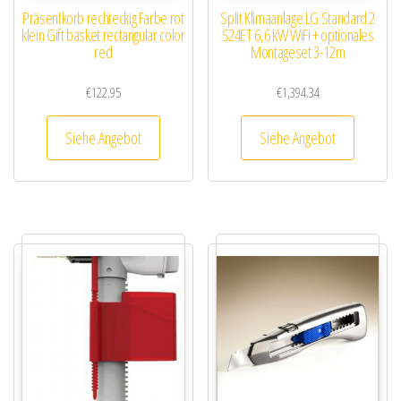
Präsentkorb rechteckig Farbe rot
Split Klimaanlage LG Standard 2
klein Gift basket rectangular color
S24ET 6,6 kW WiFi + optionales
red
Montageset 3-12m
€
122.95
€
1,394.34
Siehe Angebot
Siehe Angebot