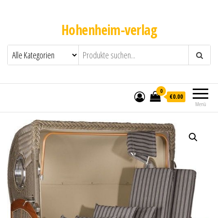
Hohenheim-verlag
0
€0.00
Menü