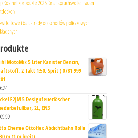
p Kosmetikprodukte 2026 für anspruchsvolle Frauen
tdecken
zwi loftowe i balustrady do schodów policzkowych
kładanych
rodukte
tihl MotoMix 5 Liter Kanister Benzin,
aftstoff, 2 Takt 1:50, Sprit ( 0781 999
301
6.24
ockel F2JM 5 Designfeuerlöscher
iederbefüllbar, 2L, EN3
09.99
tto Chemie Ottoflex Abdichtbahn Rolle
 30 m (1 m breit)