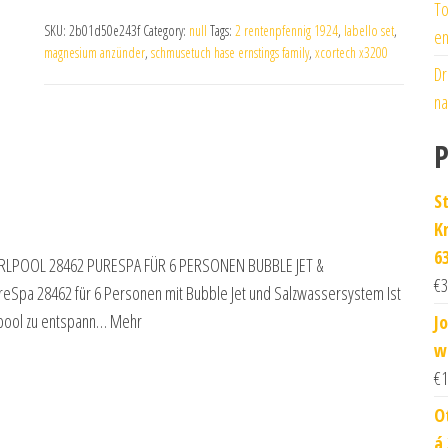
To
SKU:
2b01d50e243f
Category:
null
Tags:
2 rentenpfennig 1924
,
labello set
,
en
magnesium anzünder
,
schmusetuch hase ernstings family
,
xcortech x3200
Dr
na
P
S
Kr
6
X WHIRLPOOL 28462 PURESPA FÜR 6 PERSONEN BUBBLE JET &
€
3
a 28462 für 6 Personen mit Bubble Jet und Salzwassersystem Ist
lpool zu entspann… Mehr
J
w
€
1
O
á