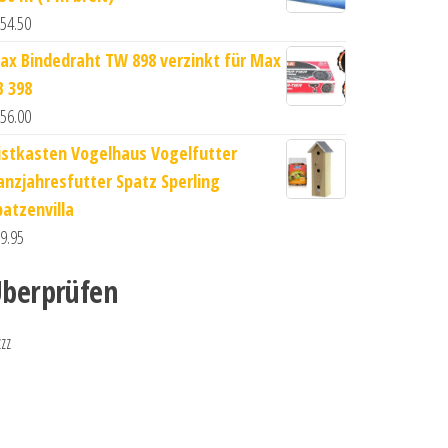
54.50
ax Bindedraht TW 898 verzinkt für Max
B 398
56.00
istkasten Vogelhaus Vogelfutter
anzjahresfutter Spatz Sperling
patzenvilla
9.95
berprüfen
zzz