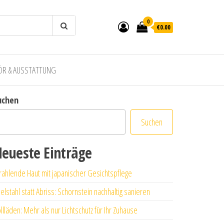
0
€0.00
ÖR & AUSSTATTUNG
uchen
Suchen
eueste Einträge
rahlende Haut mit japanischer Gesichtspflege
elstahl statt Abriss: Schornstein nachhaltig sanieren
llläden: Mehr als nur Lichtschutz für Ihr Zuhause