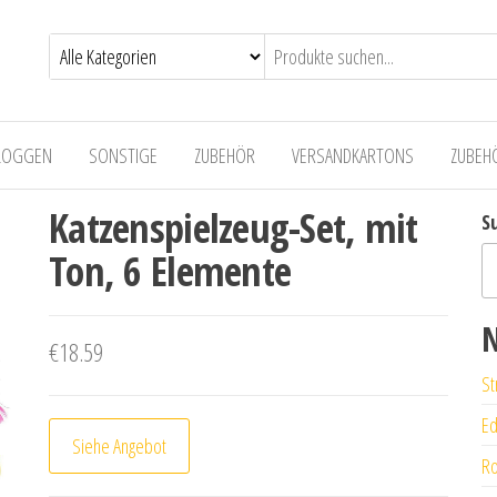
LOGGEN
SONSTIGE
ZUBEHÖR
VERSANDKARTONS
ZUBEH
Katzenspielzeug-Set, mit
S
Ton, 6 Elemente
N
€
18.59
St
Ed
Siehe Angebot
Ro