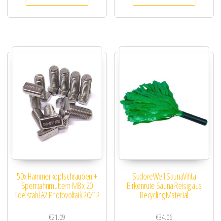
50x Hammerkopfschrauben +
SudoreWell SaunaVihta
Sperrzahnmuttern M8 x 20
Birkenrute Sauna Reisig aus
Edelstahl A2 Photovoltaik 20/12
Recycling Material
€
21.09
€
34.06