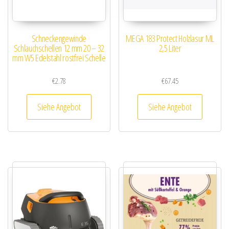
Schneckengewinde
MEGA 183 Protect Holzlasur ML
Schlauchschellen 12 mm 20 – 32
2,5 Liter
mm W5 Edelstahl rostfrei Schelle
€
2.78
€
67.45
Siehe Angebot
Siehe Angebot