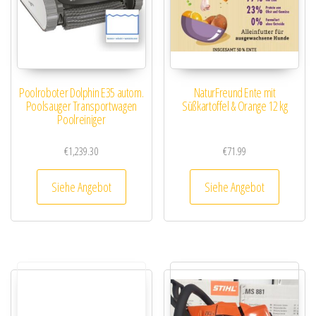
Poolroboter Dolphin E35 autom.
NaturFreund Ente mit
Poolsauger Transportwagen
Süßkartoffel & Orange 12 kg
Poolreiniger
€
1,239.30
€
71.99
Siehe Angebot
Siehe Angebot