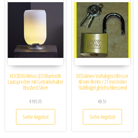
KOODUU Atmos LED Bluetooth
DX Dulimex Vorhängeschlösser
Lautsprecher mit Getränkehalter
40 mm Breite / 21 mm hoher
Brushed Silver
Stahlbügel gleichschliessend
€
195.35
€
8.51
Siehe Angebot
Siehe Angebot