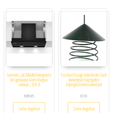
Siemens, LJ67BAM60 Integrierte
Esschert Design Futterfeder Dach
Designhaube 60cm Klarglas
dunkelgrün Vogelgutter
schwarz , EEK: B
Futterglock Meisenknödel
€
699.85
€
3.93
Siehe Angebot
Siehe Angebot