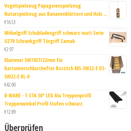
Vogelspielzeug Papageienspielzeug
Naturspielzeug aus Bananenblättern und Holz ...
€
16.53
Möbelgriff Schubladengriff schwarz matt Serie
UZ70 Schrankgriff Türgriff Zamak
€
2.97
Klammer SW7437/22mm für
Kartonverschlusshefter Bostitch MS-SW22-E DS-
SW22-E KL-0
€
42.00
B-WARE - T-STA 30° LED Alu Treppenprofil
Treppenwinkel Profil Stufen schwarz
€
12.89
Überprüfen