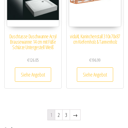
Duschtasse Duschwanne Acryl
vidaXL Kaninchenstall 310x70x87
Brausewanne 14 cm mit Füße
cm Kiefernholz & Tannenholz
Schürze Untergestell Weiß
€
126.05
€
196.99
Siehe Angebot
Siehe Angebot
1
2
3
→