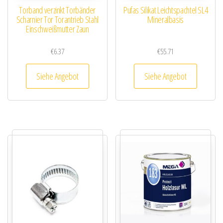
Torband verzinkt Torbänder
Pufas Silikat Leichtspachtel SL4
Scharnier Tor Torantrieb Stahl
Mineralbasis
Einschweißmutter Zaun
€
6.37
€
55.71
Siehe Angebot
Siehe Angebot