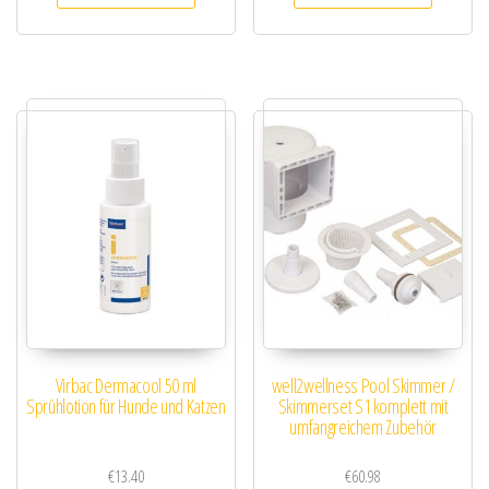
Virbac Dermacool 50 ml
well2wellness Pool Skimmer /
Sprühlotion für Hunde und Katzen
Skimmerset S1 komplett mit
umfangreichem Zubehör
€
13.40
€
60.98