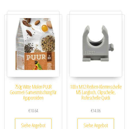
750g Witte Molen PUUR
100 x M12 Reihen-Klemmschelle
Gourmet-Samenmischung für
M5 Langloch, Clipschelle,
Agaporniden
Rohrschelle Quick
€
10.64
€
14.06
Siehe Angebot
Siehe Angebot