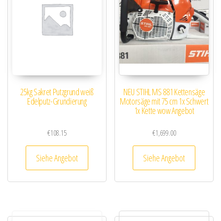
25kg Sakret Putzgrund weiß
NEU STIHL MS 881 Kettensäge
Edelputz-Grundierung
Motorsäge mit 75 cm 1x Schwert
1x Kette wow Angebot
€
108.15
€
1,699.00
Siehe Angebot
Siehe Angebot