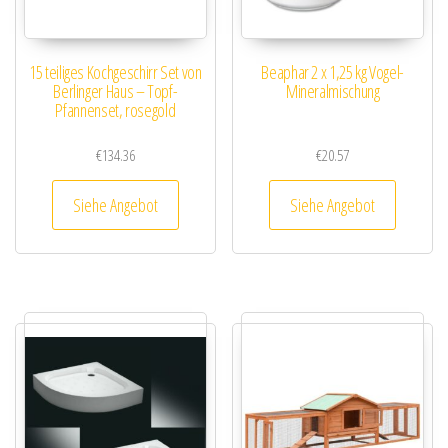
15 teiliges Kochgeschirr Set von
Beaphar 2 x 1,25 kg Vogel-
Berlinger Haus – Topf-
Mineralmischung
Pfannenset, rosegold
€
134.36
€
20.57
Siehe Angebot
Siehe Angebot