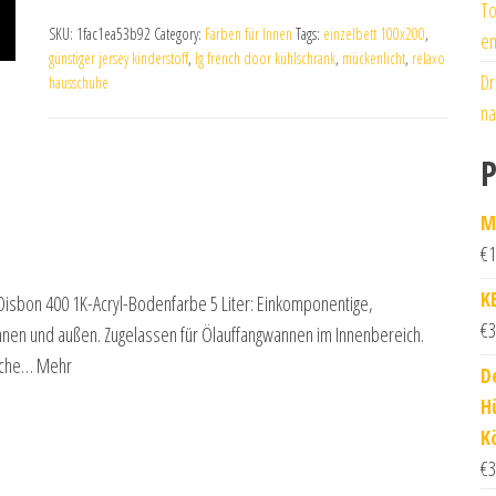
To
SKU:
1fac1ea53b92
Category:
Farben für Innen
Tags:
einzelbett 100x200
,
en
günstiger jersey kinderstoff
,
lg french door kühlschrank
,
mückenlicht
,
relaxo
Dr
hausschuhe
na
P
M
€
1
K
 Disbon 400 1K-Acryl-Bodenfarbe 5 Liter: Einkomponentige,
€
3
nnen und außen. Zugelassen für Ölauffangwannen im Innenbereich.
ische… Mehr
D
H
K
€
3