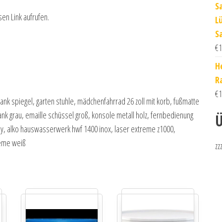
S
sen Link aufrufen.
L
S
€
1
H
R
€
1
ank spiegel, garten stuhle, mädchenfahrrad 26 zoll mit korb, fußmatte
nk grau, emaille schüssel groß, konsole metall holz, fernbedienung
Ü
ray, alko hauswasserwerk hwf 1400 inox, laser extreme z1000,
reme weiß
zz