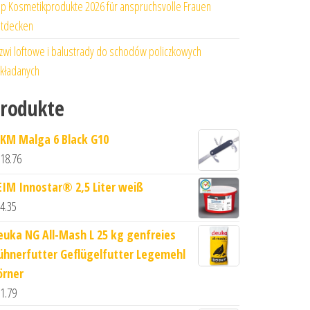
p Kosmetikprodukte 2026 für anspruchsvolle Frauen
tdecken
zwi loftowe i balustrady do schodów policzkowych
kładanych
rodukte
KM Malga 6 Black G10
18.76
EIM Innostar® 2,5 Liter weiß
4.35
euka NG All-Mash L 25 kg genfreies
ühnerfutter Geflügelfutter Legemehl
örner
1.79