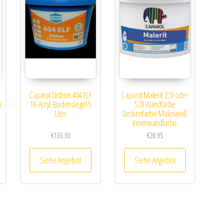
Caparol Disbon 404 ELF
Caparol Malerit 2,5l oder
h
1K-Acryl-Bodensiegel 5
5,0l Wandfarbe
Liter
Deckenfarbe Malerweiß
Innenwandfarbe
€
133.30
€
28.95
Siehe Angebot
Siehe Angebot