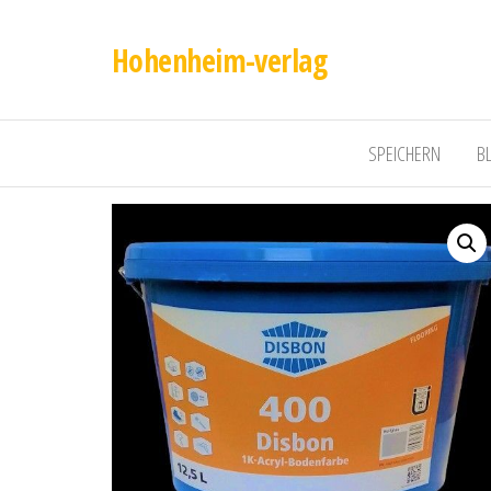
Hohenheim-verlag
SPEICHERN
B