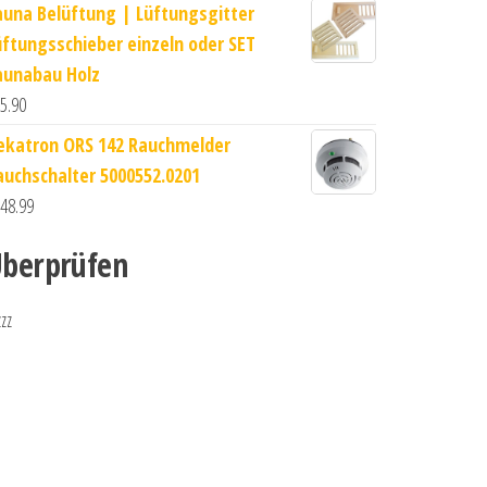
auna Belüftung | Lüftungsgitter
üftungsschieber einzeln oder SET
aunabau Holz
5.90
ekatron ORS 142 Rauchmelder
auchschalter 5000552.0201
48.99
berprüfen
zzz