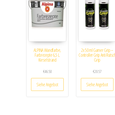
ALPINA Wandfarbe,
2x 50 ml Gamer Grip –
Farbrezepte 6,5 L.
Controller Grip Anti Rutsc
Kieselstrand
Grip
€
46.50
€
20.57
Siehe Angebot
Siehe Angebot