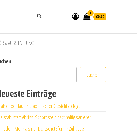
0
€0.00
ÖR & AUSSTATTUNG
uchen
Suchen
eueste Einträge
rahlende Haut mit japanischer Gesichtspflege
elstahl statt Abriss: Schornstein nachhaltig sanieren
llläden: Mehr als nur Lichtschutz für Ihr Zuhause