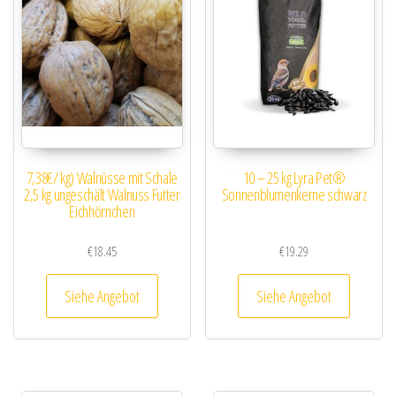
7,38€/ kg) Walnüsse mit Schale
10 – 25 kg Lyra Pet®
2,5 kg ungeschält Walnuss Futter
Sonnenblumenkerne schwarz
Eichhörnchen
€
18.45
€
19.29
Siehe Angebot
Siehe Angebot