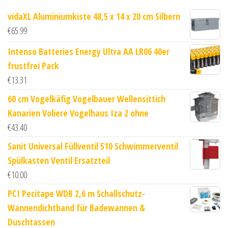
vidaXL Aluminiumkiste 48,5 x 14 x 20 cm Silbern
€
65.99
Intenso Batteries Energy Ultra AA LR06 40er
frustfrei Pack
€
13.31
60 cm Vogelkäfig Vogelbauer Wellensittich
Kanarien Voliere Vogelhaus Iza 2 ohne
€
43.40
Sanit Universal Füllventil 510 Schwimmerventil
Spülkasten Ventil Ersatzteil
€
10.00
PCI Pecitape WDB 2,6 m Schallschutz-
Wannendichtband für Badewannen &
Duschtassen