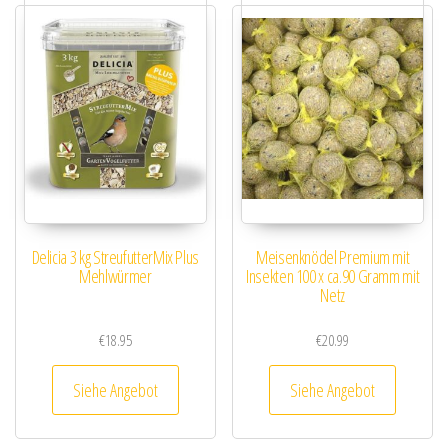
Delicia 3 kg StreufutterMix Plus
Meisenknödel Premium mit
Mehlwürmer
Insekten 100 x ca.90 Gramm mit
Netz
€
18.95
€
20.99
Siehe Angebot
Siehe Angebot