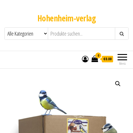
Hohenheim-verlag
0
€0.00
Menü