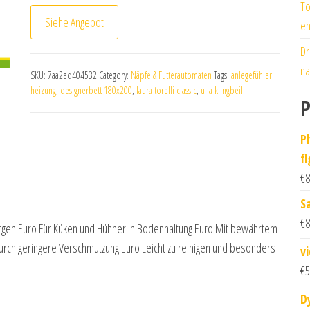
To
Siehe Angebot
en
Dr
na
SKU:
7aa2ed404532
Category:
Näpfe & Futterautomaten
Tags:
anlegefühler
heizung
,
designerbett 180x200
,
laura torelli classic
,
ulla klingbeil
P
P
f
€
8
S
€
8
erjürgen Euro Für Küken und Hühner in Bodenhaltung Euro Mit bewährtem
urch geringere Verschmutzung Euro Leicht zu reinigen und besonders
v
€
5
D