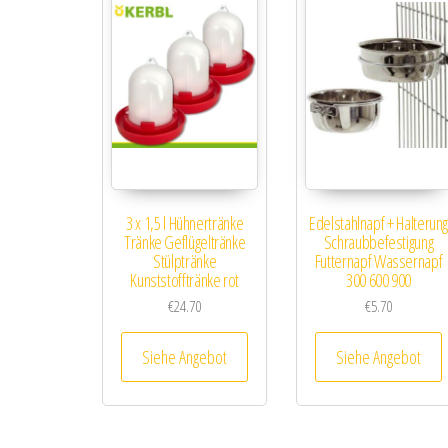
3 x 1,5 l Hühnertränke
Edelstahlnapf + Halterun
Tränke Geflügeltränke
Schraubbefestigung
Stülptränke
Futternapf Wassernapf
Kunststofftränke rot
300 600 900
€
24.70
€
5.70
Siehe Angebot
Siehe Angebot