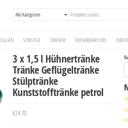
LOGGEN
SONSTIGE
ZUBEHÖR
VERSANDKARTONS
ZUBEH
3 x 1,5 l Hühnertränke
S
Tränke Geflügeltränke
Stülptränke
N
Kunststofftränke petrol
St
Ed
€
24.70
Ro