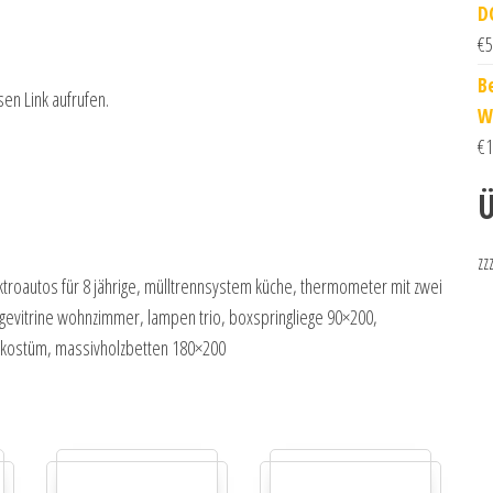
D
€
5
B
sen Link aufrufen.
W
€
1
Ü
zz
ktroautos für 8 jährige, mülltrennsystem küche, thermometer mit zwei
gevitrine wohnzimmer, lampen trio, boxspringliege 90×200,
hkostüm, massivholzbetten 180×200