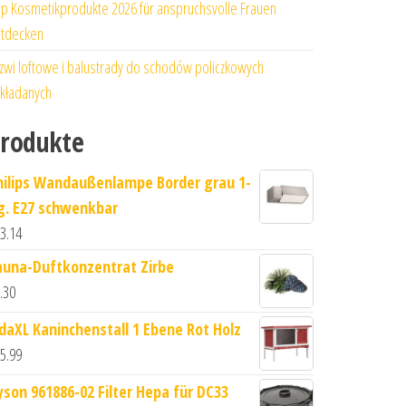
p Kosmetikprodukte 2026 für anspruchsvolle Frauen
tdecken
zwi loftowe i balustrady do schodów policzkowych
kładanych
rodukte
hilips Wandaußenlampe Border grau 1-
lg. E27 schwenkbar
3.14
auna-Duftkonzentrat Zirbe
.30
idaXL Kaninchenstall 1 Ebene Rot Holz
5.99
yson 961886-02 Filter Hepa für DC33