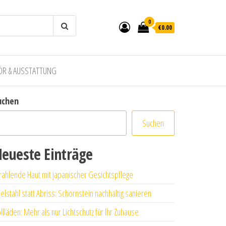
0
€0.00
ÖR & AUSSTATTUNG
uchen
Suchen
eueste Einträge
rahlende Haut mit japanischer Gesichtspflege
elstahl statt Abriss: Schornstein nachhaltig sanieren
llläden: Mehr als nur Lichtschutz für Ihr Zuhause