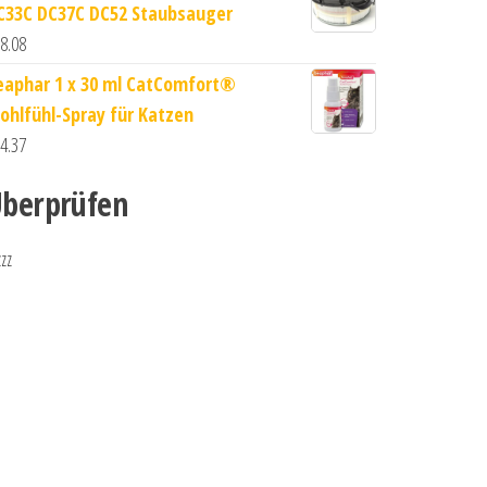
C33C DC37C DC52 Staubsauger
8.08
eaphar 1 x 30 ml CatComfort®
ohlfühl-Spray für Katzen
4.37
berprüfen
zzz