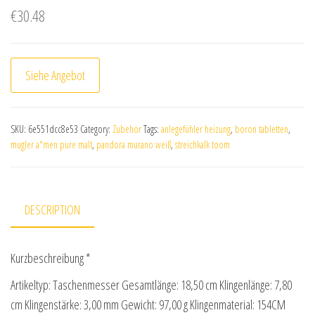
€
30.48
Siehe Angebot
SKU:
6e551dcc8e53
Category:
Zubehör
Tags:
anlegefühler heizung
,
boron tabletten
,
mugler a*men pure malt
,
pandora murano weiß
,
streichkalk toom
DESCRIPTION
Kurzbeschreibung *
Artikeltyp: Taschenmesser Gesamtlänge: 18,50 cm Klingenlänge: 7,80
cm Klingenstärke: 3,00 mm Gewicht: 97,00 g Klingenmaterial: 154CM