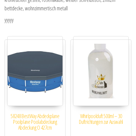
bettdecke, wohnzimmertisch metall
yyyyy
58248 BestWay Abdeckplane
Whirlpoolduft 500ml – 30
Poolplane Poolabdeckung
Duftrichtungen zur Auswahl
Abdeckung O 427cm