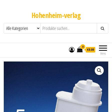
Hohenheim-verlag
0
€0.00
Menü