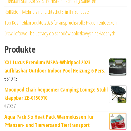
Edelstahl statt Abriss: Schornstein nachhaltig sanieren
Rollläden: Mehr als nur Lichtschutz für Ihr Zuhause
Top Kosmetikprodukte 2026 für anspruchsvolle Frauen entdecken
Drzwi loftowe i balustrady do schodów policzkowych nakładanych
Produkte
XXL Luxus Premium MSPA-Whirlpool 2023
aufblasbar Outdoor Indoor Pool Heizung 6 Pers.
€
619.13
Moonpod Chair bequemer Camping Lounge Stuhl
klappbar ZE-0150910
€
70.37
Aqua Pack 5 x Heat Pack Wärmekissen für
Pflanzen- und Tierversand Tiertransport