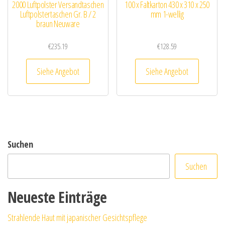
2000 Luftpolster Versandtaschen
100 x Faltkarton 430 x 310 x 250
Luftpolstertaschen Gr. B / 2
mm 1-wellig
braun Neuware
€
235.19
€
128.59
Siehe Angebot
Siehe Angebot
Suchen
Suchen
Neueste Einträge
Strahlende Haut mit japanischer Gesichtspflege