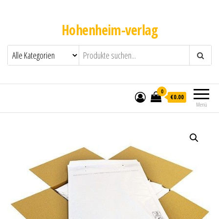
Hohenheim-verlag
0
€0.00
Menü