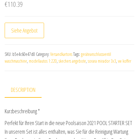
€
110.39
Siehe Angebot
SKU:
b5e4c60e47d0
Category:
Versandkartons
Tags:
geräteanschlussventil
waschmaschine
,
modellautos 1:220
,
skechers angebote
,
sorara mirador 3x3
,
vw koffer
DESCRIPTION
Kurzbeschreibung *
Perfekt für Ihren Start in die neue Poolsaison 2021 POOL STARTER SET
In unserem Set ist alles enthalten, was Sie für die Reinigung Wartung