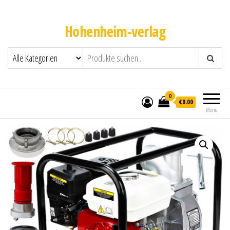
Hohenheim-verlag
0
€0.00
Menü