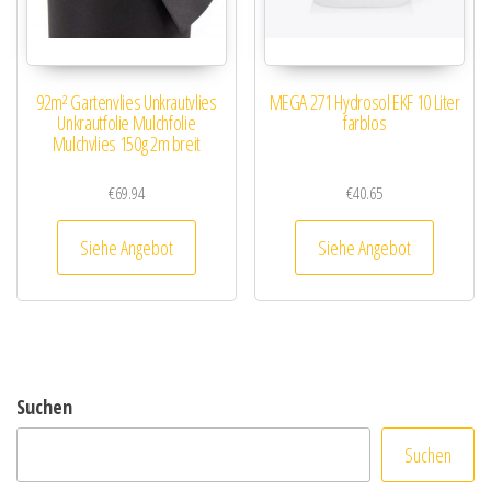
92m² Gartenvlies Unkrautvlies
MEGA 271 Hydrosol EKF 10 Liter
Unkrautfolie Mulchfolie
farblos
Mulchvlies 150g 2m breit
€
69.94
€
40.65
Siehe Angebot
Siehe Angebot
Suchen
Suchen