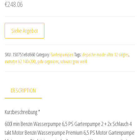
€
248.06
Siehe Angebot
SKU:
150751e8d660
Category:
Gartenpumpen
Tags:
depeche mode ultra 12 singles
,
matratze h2 140x200
,
pda organizer
,
schwarz grau weiß
DESCRIPTION
Kurzbeschreibung *
600l min Benzin Wasserpumpe 6,5 PS Gartenpumpe 2 + 2x Schlauch 4
takt Motor Benzin Wasserpumpe Premium 6,5 PS Motor Gartenpumpe