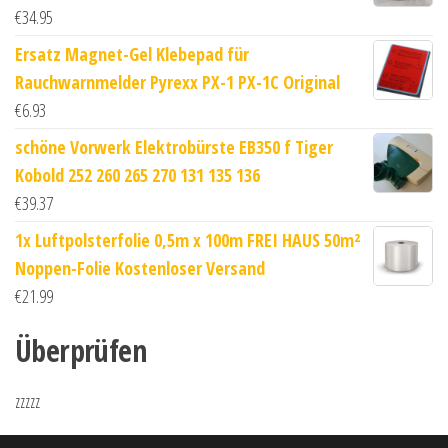
€
34.95
Ersatz Magnet-Gel Klebepad für
Rauchwarnmelder Pyrexx PX-1 PX-1C Original
€
6.93
schöne Vorwerk Elektrobürste EB350 f Tiger
Kobold 252 260 265 270 131 135 136
€
39.37
1x Luftpolsterfolie 0,5m x 100m FREI HAUS 50m²
Noppen-Folie Kostenloser Versand
€
21.99
Überprüfen
zzzzz