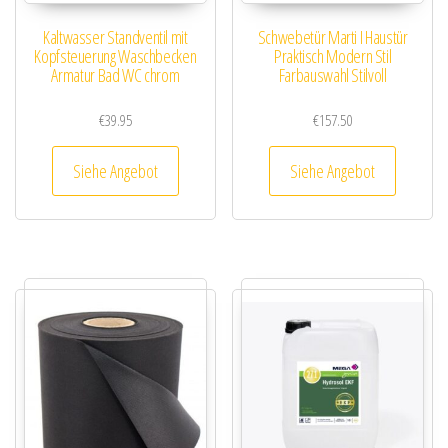
Kaltwasser Standventil mit
Schwebetür Marti I Haustür
Kopfsteuerung Waschbecken
Praktisch Modern Stil
Armatur Bad WC chrom
Farbauswahl Stilvoll
€
39.95
€
157.50
Siehe Angebot
Siehe Angebot