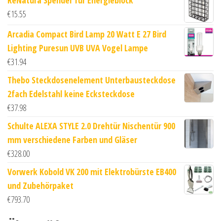
€
15.55
Arcadia Compact Bird Lamp 20 Watt E 27 Bird
Lighting Puresun UVB UVA Vogel Lampe
€
31.94
Thebo Steckdosenelement Unterbausteckdose
2fach Edelstahl keine Ecksteckdose
€
37.98
Schulte ALEXA STYLE 2.0 Drehtür Nischentür 900
mm verschiedene Farben und Gläser
€
328.00
Vorwerk Kobold VK 200 mit Elektrobürste EB400
und Zubehörpaket
€
793.70