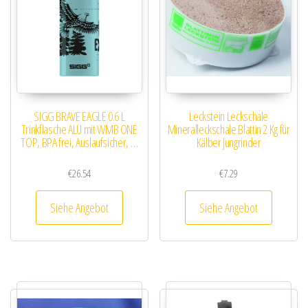
SIGG BRAVE EAGLE 0.6 L
Leckstein Leckschale
Trinkflasche ALU mit WMB ONE
Mineralleckschale Blattin 2 Kg für
TOP, BPA frei, Auslaufsicher, …
Kälber Jungrinder
€
26.54
€
7.29
Siehe Angebot
Siehe Angebot