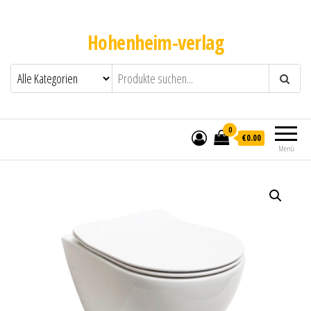
Hohenheim-verlag
0
€0.00
Menü