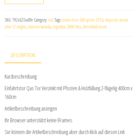
SKU:
792c627ae8fe
Category:
null
Tags:
beste xbox 360 spiele 2014
,
depeche mode
ultra 12 singles
,
münzen kanada
,
regenfass 2000 liter
,
streichkalk toom
DESCRIPTION
Kurzbeschreibung
Einfahrtstor Qas Tor Verzinkt mit Pfosten & Holzfüllung 2-flügelig 400cm x
160cm
Artikelbeschreibung anzeigen
Ihr Browser unterstützt keine IFrames.
Sie können die Artikelbeschreibung aber durch klick auf diesen Link