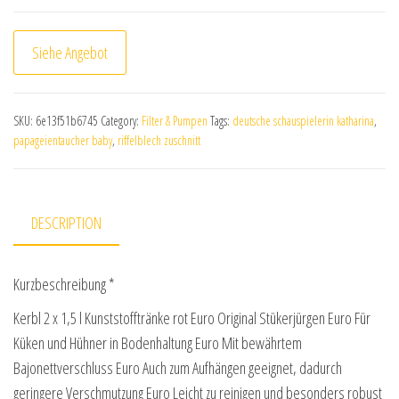
Siehe Angebot
SKU:
6e13f51b6745
Category:
Filter & Pumpen
Tags:
deutsche schauspielerin katharina
,
papageientaucher baby
,
riffelblech zuschnitt
DESCRIPTION
Kurzbeschreibung *
Kerbl 2 x 1,5 l Kunststofftränke rot Euro Original Stükerjürgen Euro Für
Küken und Hühner in Bodenhaltung Euro Mit bewährtem
Bajonettverschluss Euro Auch zum Aufhängen geeignet, dadurch
geringere Verschmutzung Euro Leicht zu reinigen und besonders robust