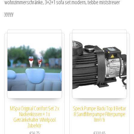
wohnzimmerschränke, 3+2+1 sofa set modern, tebbe miststreuer
yyyyy
MSpa Original Comfort Set 2 x
Speck Pumpe Badu Top II Bettar
Nackenkissen + 1 x
8 Sandfilterpumpe Filterpumpe
Getränkehalter Whirlpool
8m³/ h
Zubehör
€
56.75
€
330.65