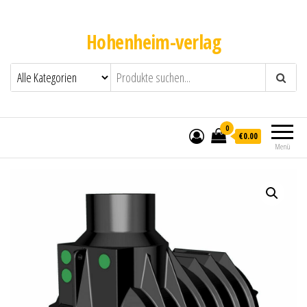
Hohenheim-verlag
0
€0.00
Menü