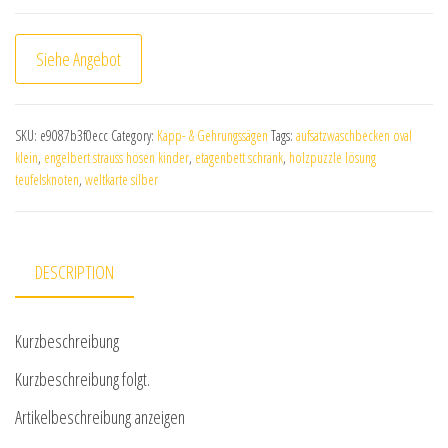
Siehe Angebot
SKU:
e9087b3f0ecc
Category:
Kapp- & Gehrungssägen
Tags:
aufsatzwaschbecken oval
klein
,
engelbert strauss hosen kinder
,
etagenbett schrank
,
holzpuzzle lösung
teufelsknoten
,
weltkarte silber
DESCRIPTION
Kurzbeschreibung
Kurzbeschreibung folgt.
Artikelbeschreibung anzeigen