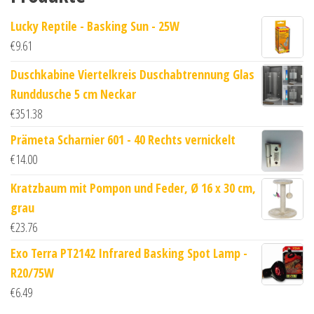
Lucky Reptile - Basking Sun - 25W
€
9.61
Duschkabine Viertelkreis Duschabtrennung Glas
Runddusche 5 cm Neckar
€
351.38
Prämeta Scharnier 601 - 40 Rechts vernickelt
€
14.00
Kratzbaum mit Pompon und Feder, Ø 16 x 30 cm,
grau
€
23.76
Exo Terra PT2142 Infrared Basking Spot Lamp -
R20/75W
€
6.49