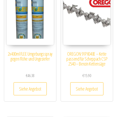
2x400ml FLEE Umgebungsspray
OREGON 91PX040E – Kette
gegen Flöhe und Ungeziefer
passend für Scheppach CSP
2540 – Benzin Kettensäge
€
46.38
€
15.90
Siehe Angebot
Siehe Angebot