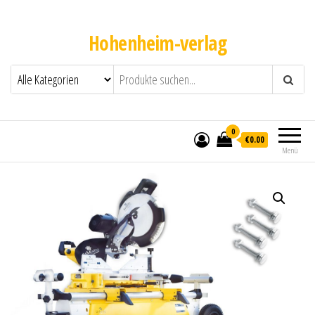
Hohenheim-verlag
0
€0.00
Menü