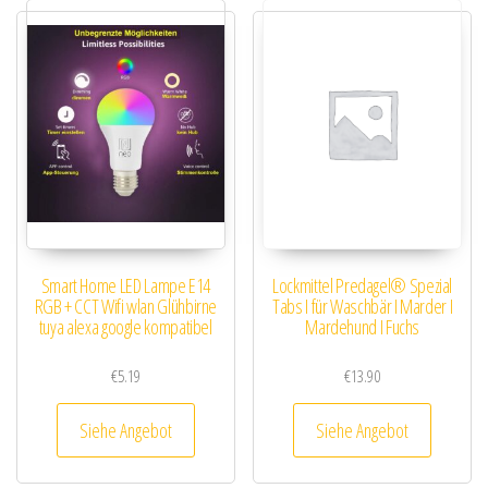
Smart Home LED Lampe E14
Lockmittel Predagel® Spezial
RGB + CCT Wifi wlan Glühbirne
Tabs I für Waschbär I Marder I
tuya alexa google kompatibel
Mardehund I Fuchs
€
5.19
€
13.90
Siehe Angebot
Siehe Angebot