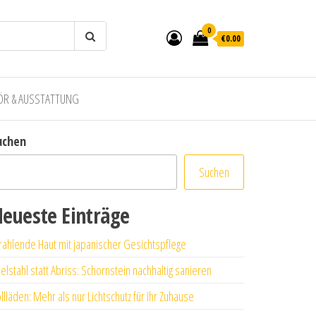
0
€0.00
ÖR & AUSSTATTUNG
uchen
Suchen
eueste Einträge
rahlende Haut mit japanischer Gesichtspflege
elstahl statt Abriss: Schornstein nachhaltig sanieren
llläden: Mehr als nur Lichtschutz für Ihr Zuhause