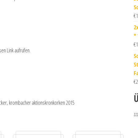
S
€
1
2
*
€
1
sen Link aufrufen.
S
S
F
€
2
Ü
ocker, krombacher aktionskronkorken 2015
zz