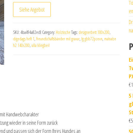
To
Siehe Angebot
en
Dr
na
SKU:
4ba494a82ec8
Category:
Holztische
Tags:
designerbett 180x200
,
digedags heft 1
,
freundschaftsbänder mit gravur
,
lg gbb72pzexn
,
matratze
P
h2 140x200
,
ulla klingbeil
E
T
P
€
1
5
g
S
 mit Handwebcharakter
€
5
utzung wieder in seine Form zurück
nd und passen sich der Form Ihres Hundes an
5