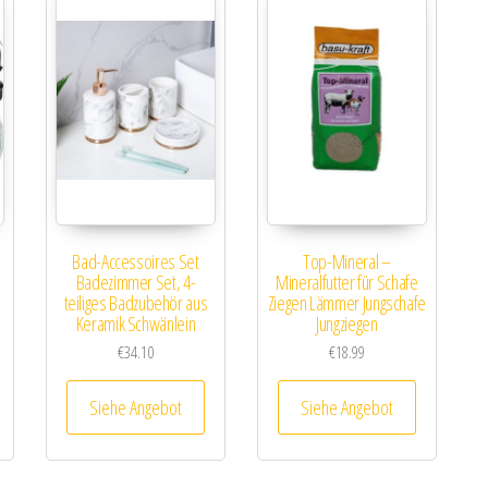
Bad-Accessoires Set
Top-Mineral –
Badezimmer Set, 4-
Mineralfutter für Schafe
teiliges Badzubehör aus
Ziegen Lämmer Jungschafe
Keramik Schwänlein
Jungziegen
€
34.10
€
18.99
Siehe Angebot
Siehe Angebot