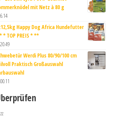
ommerknödel mit Netz à 80 g
6.14
x12,5kg Happy Dog Africa Hundefutter
 * * TOP PREIS * **
20.49
chwebetür Werdi Plus 80/90/100 cm
tilvoll Praktisch Großauswahl
arbauswahl
00.11
berprüfen
zzz