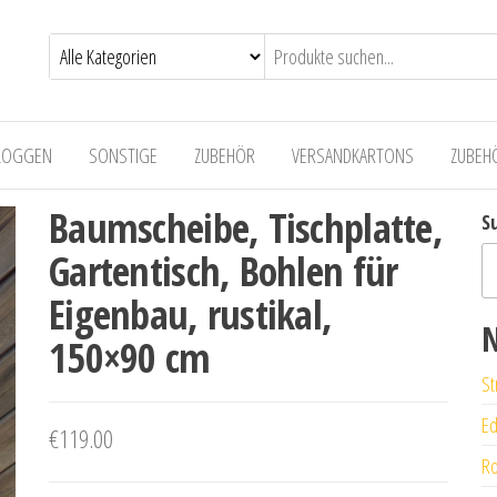
LOGGEN
SONSTIGE
ZUBEHÖR
VERSANDKARTONS
ZUBEH
Baumscheibe, Tischplatte,
S
Gartentisch, Bohlen für
Eigenbau, rustikal,
N
150×90 cm
St
Ed
€
119.00
Ro