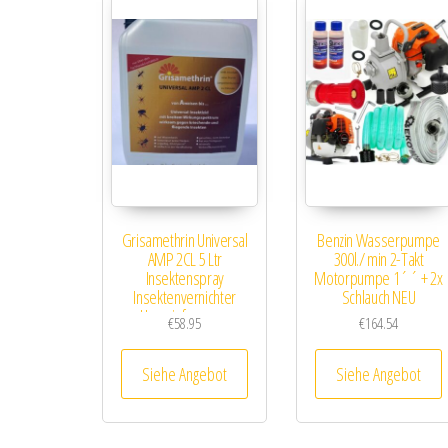
Grisamethrin Universal
Benzin Wasserpumpe
AMP 2CL 5 Ltr
300l./ min 2-Takt
Insektenspray
Motorpumpe 1´´ + 2x
Insektenvernichter
Schlauch NEU
Ungezieferspray
€
58.95
€
164.54
Siehe Angebot
Siehe Angebot