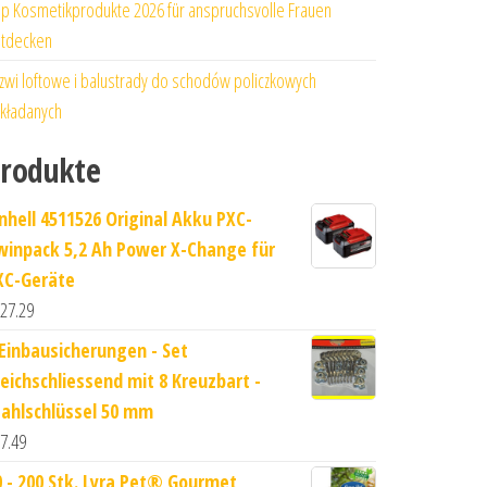
p Kosmetikprodukte 2026 für anspruchsvolle Frauen
tdecken
zwi loftowe i balustrady do schodów policzkowych
kładanych
rodukte
inhell 4511526 Original Akku PXC-
winpack 5,2 Ah Power X-Change für
XC-Geräte
27.29
 Einbausicherungen - Set
leichschliessend mit 8 Kreuzbart -
tahlschlüssel 50 mm
7.49
0 - 200 Stk. Lyra Pet® Gourmet