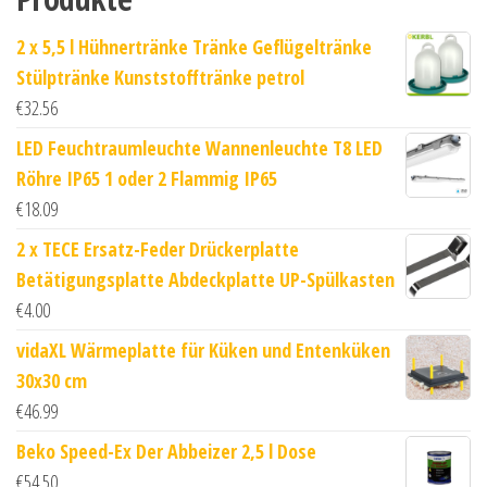
2 x 5,5 l Hühnertränke Tränke Geflügeltränke
Stülptränke Kunststofftränke petrol
€
32.56
LED Feuchtraumleuchte Wannenleuchte T8 LED
Röhre IP65 1 oder 2 Flammig IP65
€
18.09
2 x TECE Ersatz-Feder Drückerplatte
Betätigungsplatte Abdeckplatte UP-Spülkasten
€
4.00
vidaXL Wärmeplatte für Küken und Entenküken
30x30 cm
€
46.99
Beko Speed-Ex Der Abbeizer 2,5 l Dose
€
54.50