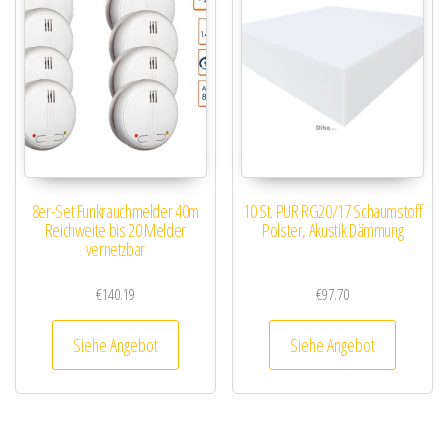
8er-Set Funkrauchmelder 40m
10 St. PUR RG20/17 Schaumstoff
Reichweite bis 20 Melder
Polster, Akustik Dämmung
vernetzbar
€
140.19
€
97.70
Siehe Angebot
Siehe Angebot