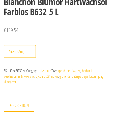
Blanchon Blumor Hartwachsöl
Farblos B632 5 L
€
139.54
Siehe Angebot
SKU:
f3de3fff53ee
Category:
Holzschutz
Tags:
apolda strickwaren
,
brabantia
wäschespinne lift-o-matic
,
dyson dc08 motor
,
grohe dal unterputz spülkasten
,
jung
klimagerät
DESCRIPTION