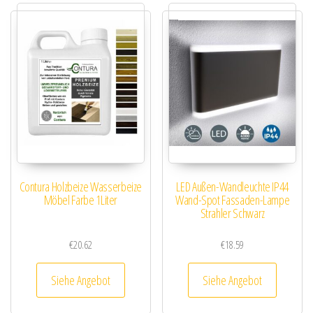
Contura Holzbeize Wasserbeize
LED Außen-Wandleuchte IP44
Möbel Farbe 1Liter
Wand-Spot Fassaden-Lampe
Strahler Schwarz
€
20.62
€
18.59
Siehe Angebot
Siehe Angebot