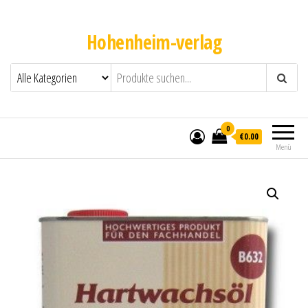
Hohenheim-verlag
0
€0.00
Menü