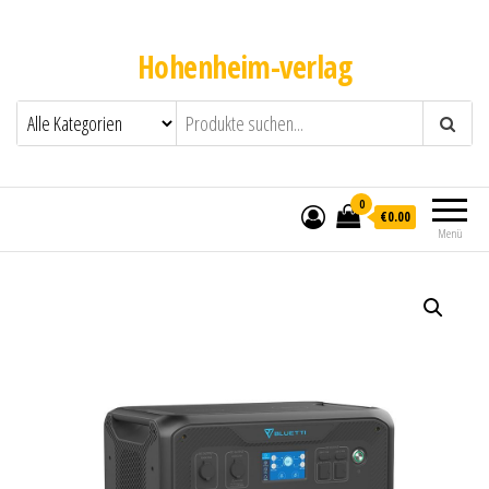
Hohenheim-verlag
0
€0.00
Menü