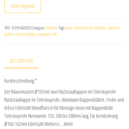
Siehe Angebot
SKU:
37e95442652f
Category:
Markisen
Tags:
akku winkelschleifer parkside
,
diaetoxil
kaufen
,
konzert plakate
,
windspiel elfe
DESCRIPTION
Kurzbeschreibung *
Der Mauerkasten Ø150 mit zwei Rückstauklappen im Teleskoprohr
Rückstauklappe im Teleskoprohr, Aluminium Klappenblätter, Feder und
Achse Edelstahl Wandflansch für Montage Innen mit Klappenblatt
Teleskoprohr Nennweite 150, 300 bis 580mm lang. Für Kernbohrung
Ø160-162mm Edelstahl Wettersc… Mehr