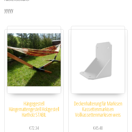
yyyyy
Hängegestell
Deckenhalterung für Markisen
Hängemattengestell Holzgestell
Kassettenmarkisen
Hartholz STABIL
Vollkassettenmarkisen weis
€
72.34
€
45.48