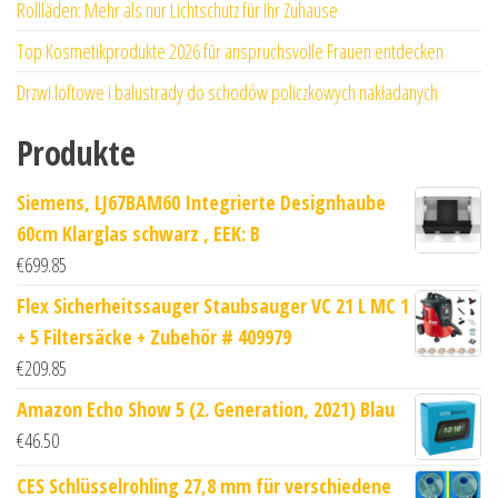
Rollläden: Mehr als nur Lichtschutz für Ihr Zuhause
Top Kosmetikprodukte 2026 für anspruchsvolle Frauen entdecken
Drzwi loftowe i balustrady do schodów policzkowych nakładanych
Produkte
Siemens, LJ67BAM60 Integrierte Designhaube
60cm Klarglas schwarz , EEK: B
€
699.85
Flex Sicherheitssauger Staubsauger VC 21 L MC 1
+ 5 Filtersäcke + Zubehör # 409979
€
209.85
Amazon Echo Show 5 (2. Generation, 2021) Blau
€
46.50
CES Schlüsselrohling 27,8 mm für verschiedene