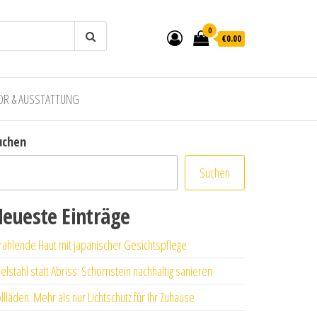
0
€0.00
ÖR & AUSSTATTUNG
uchen
Suchen
eueste Einträge
rahlende Haut mit japanischer Gesichtspflege
elstahl statt Abriss: Schornstein nachhaltig sanieren
llläden: Mehr als nur Lichtschutz für Ihr Zuhause