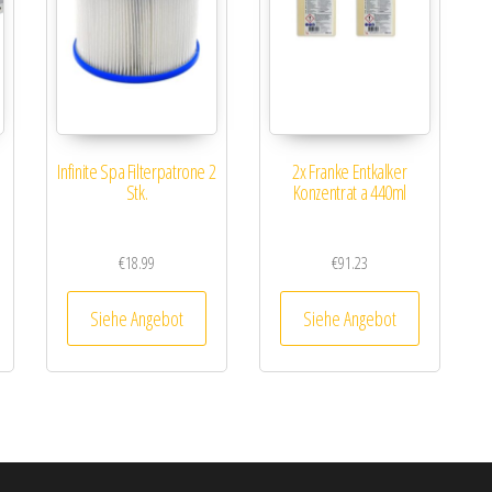
Infinite Spa Filterpatrone 2
2x Franke Entkalker
Stk.
Konzentrat a 440ml
€
18.99
€
91.23
Siehe Angebot
Siehe Angebot