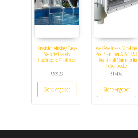
Kunststoffeinstieg Easy-
well2wellness Slim-Line
Step 4×4 safety
Pool Skimmer ABS 17,5 L
Pooltreppe Poolleiter
– Kunststoff Skimmer für
Folienbecke
€
699.23
€
174.68
Siehe Angebot
Siehe Angebot