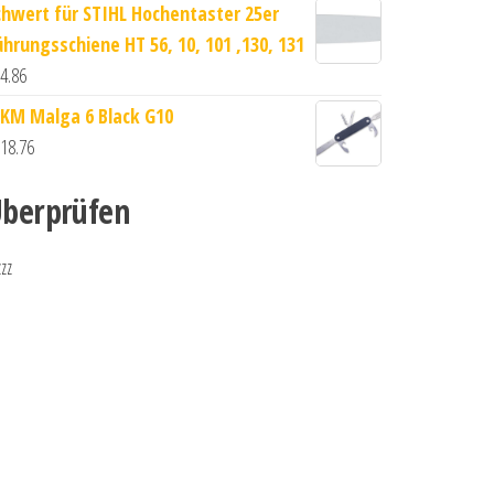
chwert für STIHL Hochentaster 25er
ührungsschiene HT 56, 10, 101 ,130, 131
4.86
KM Malga 6 Black G10
18.76
berprüfen
zzz