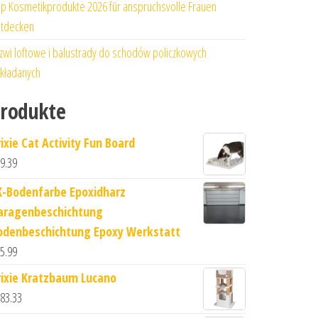
p Kosmetikprodukte 2026 für anspruchsvolle Frauen
tdecken
zwi loftowe i balustrady do schodów policzkowych
kładanych
rodukte
rixie Cat Activity Fun Board
9.39
K-Bodenfarbe Epoxidharz
aragenbeschichtung
odenbeschichtung Epoxy Werkstatt
5.99
rixie Kratzbaum Lucano
83.33