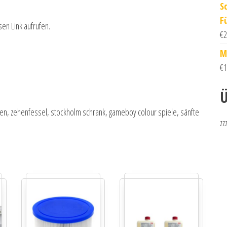
S
F
sen Link aufrufen.
€
2
M
€
1
Ü
en, zehenfessel, stockholm schrank, gameboy colour spiele, sänfte
zz