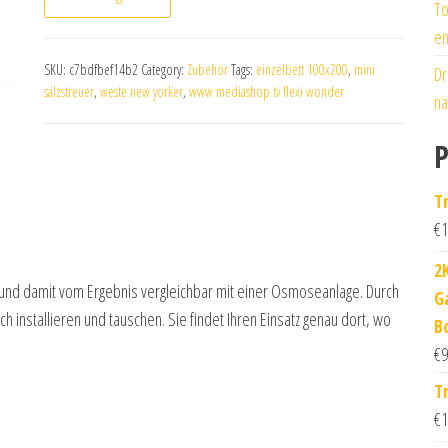
To
en
SKU:
c7bdfbef14b2
Category:
Zubehör
Tags:
einzelbett 100x200
,
mini
Dr
salzstreuer
,
weste new yorker
,
www mediashop tv flexi wonder
na
P
T
€
1
2
g und damit vom Ergebnis vergleichbar mit einer Osmoseanlage. Durch
G
ch installieren und tauschen. Sie findet Ihren Einsatz genau dort, wo
B
€
9
T
€
1