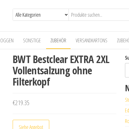
LOGGEN
SONSTIGE
ZUBEHÖR
VERSANDKARTONS
ZUBEH
BWT Bestclear EXTRA 2XL
S
Vollentsalzung ohne
Filterkopf
N
St
€
219.35
Ed
Ro
Siehe Angebot