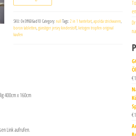
To
en
SKU:
0e3ff606ad10
Category:
null
Tags:
2 in 1 hantelset
,
apolda strickwaren
,
Dr
boron tabletten
,
günstiger jersey kinderstoff
,
ketogen tropfen original
na
kaufen
P
G
Öl
€
1
N
gelig 400cm x 160cm
K
S
€
1
A
sen Link aufrufen.
B