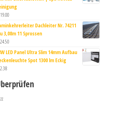
einigung
19.00
aminkehrerleiter Dachleiter Nr. 74211
lu 3,08m 11 Sprossen
24.50
8W LED Panel Ultra Slim 14mm Aufbau
eckenleuchte Spot 1300 lm Eckig
2.38
berprüfen
zzz