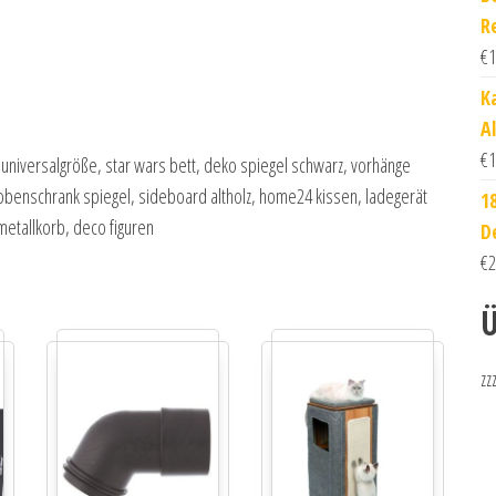
R
€
1
K
A
€
1
 universalgröße, star wars bett, deko spiegel schwarz, vorhänge
erobenschrank spiegel, sideboard altholz, home24 kissen, ladegerät
1
metallkorb, deco figuren
D
€
2
Ü
zz