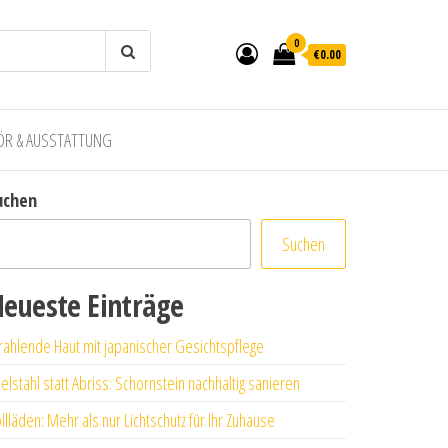
0
€0.00
ÖR & AUSSTATTUNG
uchen
Suchen
eueste Einträge
rahlende Haut mit japanischer Gesichtspflege
elstahl statt Abriss: Schornstein nachhaltig sanieren
llläden: Mehr als nur Lichtschutz für Ihr Zuhause