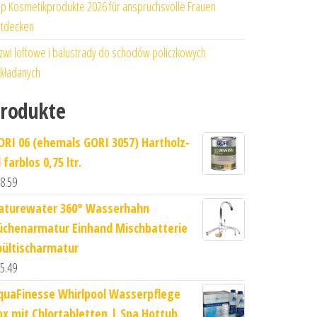
p Kosmetikprodukte 2026 für anspruchsvolle Frauen
tdecken
zwi loftowe i balustrady do schodów policzkowych
kładanych
rodukte
ORI 06 (ehemals GORI 3057) Hartholz-
 farblos 0,75 ltr.
8.59
aturewater 360° Wasserhahn
üchenarmatur Einhand Mischbatterie
pültischarmatur
5.49
quaFinesse Whirlpool Wasserpflege
ox mit Chlortabletten | Spa Hottub