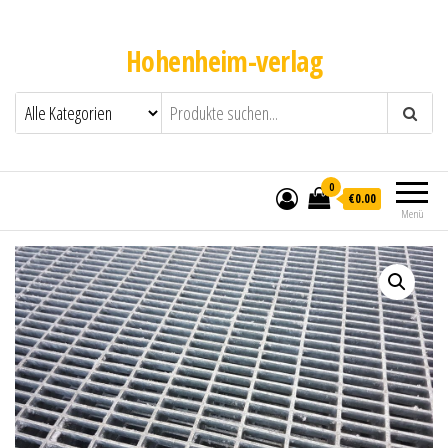
Hohenheim-verlag
0
€0.00
Menü