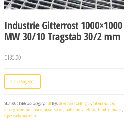
Industrie Gitterrost 1000×1000
MW 30/10 Tragstab 30/2 mm
€
135.00
Siehe Angebot
SKU:
202d15b6f5ab
Category:
null
Tags:
deko frosch garten groß
,
hakenschrauber
,
ladybug kostüm mit perücke
,
nippel sucker
,
pavillon mit lamellendach und seitenwand
,
super mario kuscheltier