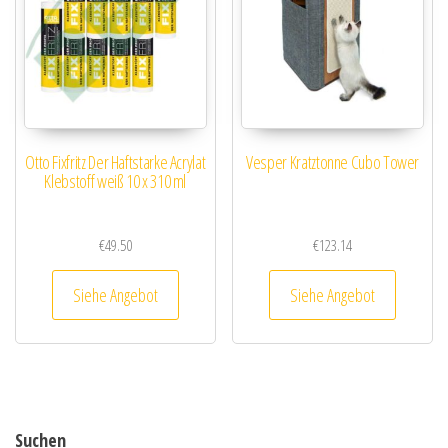
Otto Fixfritz Der Haftstarke Acrylat
Vesper Kratztonne Cubo Tower
Klebstoff weiß 10 x 310 ml
€
49.50
€
123.14
Siehe Angebot
Siehe Angebot
Suchen