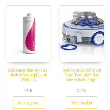
SpaBalancer Ultrashock 1 Liter
Poolroboter Gre RBR60 Wet
chlorfreie Wasserpflege für
Runner Poolreiniger Akku
Whirlpools
Kabellos Bodenreiniger
€
48.48
€
257.37
Siehe Angebot
Siehe Angebot