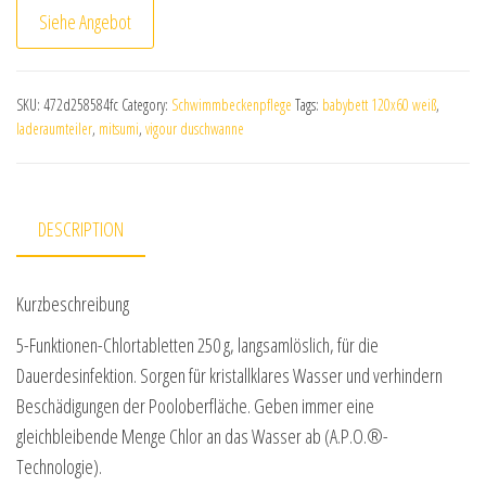
Siehe Angebot
SKU:
472d258584fc
Category:
Schwimmbeckenpflege
Tags:
babybett 120x60 weiß
,
laderaumteiler
,
mitsumi
,
vigour duschwanne
DESCRIPTION
Kurzbeschreibung
5-Funktionen-Chlortabletten 250 g, langsamlöslich, für die
Dauerdesinfektion. Sorgen für kristallklares Wasser und verhindern
Beschädigungen der Pooloberfläche. Geben immer eine
gleichbleibende Menge Chlor an das Wasser ab (A.P.O.®-
Technologie).