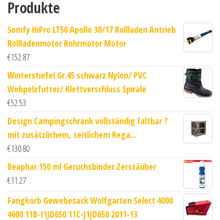
Produkte
Somfy HiPro LT50 Apollo 30/17 Rollladen Antrieb
Rollladenmotor Rohrmotor Motor
€
152.87
Winterstiefel Gr.45 schwarz Nylon/ PVC
Webpelzfutter/ Klettverschluss Spirale
€
52.53
Design Campingschrank vollständig faltbar ?
mit zusätzlichem, seitlichem Rega...
€
130.80
Beaphar 150 ml Geruchsbinder Zerstäuber
€
11.27
Fangkorb Gewebesack Wolfgarten Select 4000
4600 11B-I1JD650 11C-J1JD650 2011-13