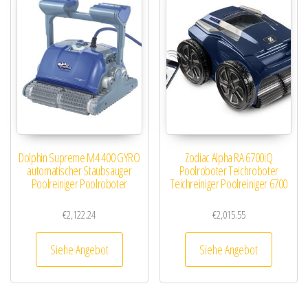
Dolphin Supreme M4 400 GYRO
Zodiac Alpha RA 6700iQ
automatischer Staubsauger
Poolroboter Teichroboter
Poolreiniger Poolroboter
Teichreiniger Poolreiniger 6700
€
2,122.24
€
2,015.55
Siehe Angebot
Siehe Angebot