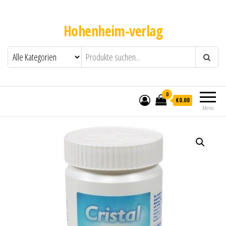
Hohenheim-verlag
0
€0.00
Menü