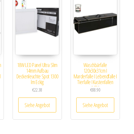
m
18W LED Panel Ultra Slim
Waschbärfalle
14mm Aufbau
120x30x31cm I
d
Deckenleuchte Spot 1300
Marderfalle I Lebendfalle I
lm Eckig
Tierfalle I Kastenfallen
#42#
€
22.38
€
88.90
Siehe Angebot
Siehe Angebot