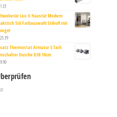
1.33
chwebetür Leo II Haustür Modern
aktisch Stil Farbauswahl Stilvoll mit
piegel
25.39
rsatz Thermostat Armatur 3 fach
mschalter Dusche D38 10cm
9.90
berprüfen
zzz