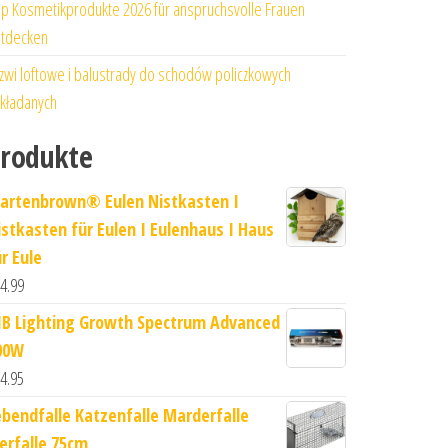
p Kosmetikprodukte 2026 für anspruchsvolle Frauen
tdecken
zwi loftowe i balustrady do schodów policzkowych
kładanych
rodukte
artenbrown® Eulen Nistkasten I
istkasten für Eulen I Eulenhaus I Haus
r Eule
4.99
IB Lighting Growth Spectrum Advanced
00W
4.95
ebendfalle Katzenfalle Marderfalle
ierfalle 75cm