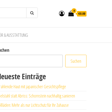
0
€0.00
ÖR & AUSSTATTUNG
uchen
Suchen
eueste Einträge
rahlende Haut mit japanischer Gesichtspflege
elstahl statt Abriss: Schornstein nachhaltig sanieren
llläden: Mehr als nur Lichtschutz für Ihr Zuhause