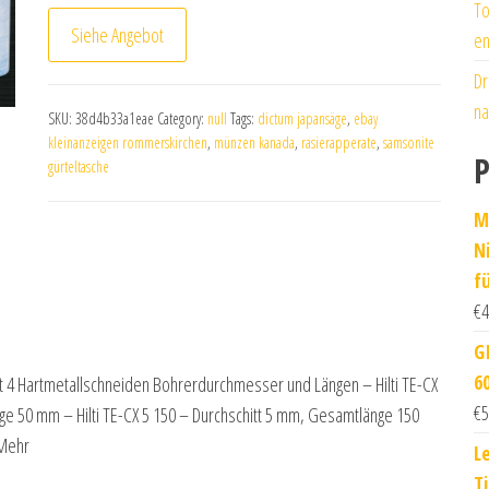
To
Siehe Angebot
en
Dr
na
SKU:
38d4b33a1eae
Category:
null
Tags:
dictum japansäge
,
ebay
kleinanzeigen rommerskirchen
,
münzen kanada
,
rasierapperate
,
samsonite
P
gürteltasche
M
N
fü
€
4
G
6
mit 4 Hartmetallschneiden Bohrerdurchmesser und Längen – Hilti TE-CX
€
5
ge 50 mm – Hilti TE-CX 5 150 – Durchschitt 5 mm, Gesamtlänge 150
ehr
L
T