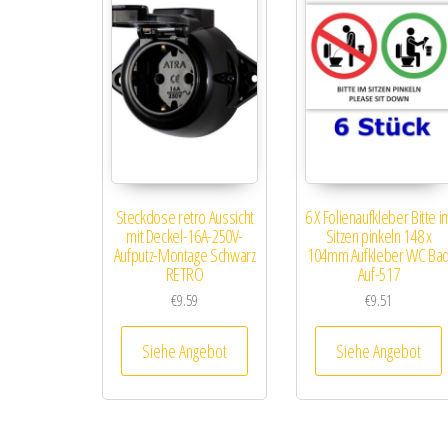
Steckdose retro Aussicht
6 X Folienaufkleber Bitte i
mit Deckel-16A-250V-
Sitzen pinkeln 148 x
Aufputz-Montage Schwarz
104mm Aufkleber WC Ba
RETRO
Auf-517
€
9.59
€
9.51
Siehe Angebot
Siehe Angebot