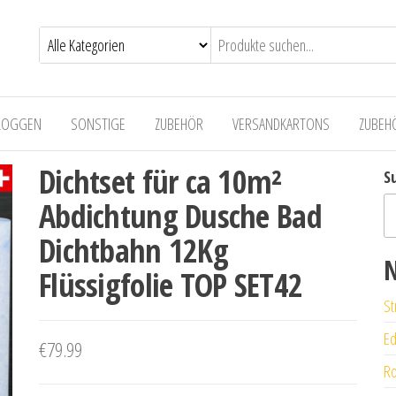
LOGGEN
SONSTIGE
ZUBEHÖR
VERSANDKARTONS
ZUBEH
Dichtset für ca 10m²
S
Abdichtung Dusche Bad
Dichtbahn 12Kg
N
Flüssigfolie TOP SET42
St
Ed
€
79.99
Ro